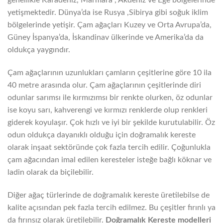
genellikle Karadeniz, Marmara , Akdeniz ve Ege bölgelerinde
yetişmektedir. Dünya’da ise Rusya ,Sibirya gibi soğuk iklim
bölgelerinde yetişir. Çam ağaçları Kuzey ve Orta Avrupa’da,
Güney İspanya’da, İskandinav ülkerinde ve Amerika’da da
oldukça yaygındır.
Çam ağaçlarının uzunlukları çamların çeşitlerine göre 10 ila
40 metre arasında olur. Çam ağaçlarının çeşitlerinde diri
odunlar sarımsı ile kırmızımsı bir renkte olurken, öz odunlar
ise koyu sarı, kahverengi ve kırmızı renklerde olup renkleri
giderek koyulaşır. Çok hızlı ve iyi bir şekilde kurutulabilir. Öz
odun oldukça dayanıklı olduğu için doğramalık kereste
olarak inşaat sektöründe çok fazla tercih edilir. Çoğunlukla
çam ağacından imal edilen keresteler isteğe bağlı köknar ve
ladin olarak da biçilebilir.
Diğer ağaç türlerinde de doğramalık kereste üretilebilse de
kalite açısından pek fazla tercih edilmez. Bu çeşitler fırınlı ya
da fırınsız olarak üretilebilir.
Doğramalık Kereste modelleri