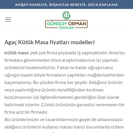
İçeriğe
AHŞAP KAMELYA, İNŞAATLIK KERESTE, DECK KAPLAMA
atla
Agaç Kütük Masa fiyatları modelleri
kütük masa
pek çok firma piyasada iş yapmaktadır. Ama bu
firmalara güvenmeden önce araştırmalarınızı iyi yapmalı,
ürünlerini incelemelisiniz. Fakat ne kadar uğraşırsanız
uğraşın bazen böyle firmaların yaptıkları mağduriyetlerden
kaçamazsınız. Bu yüzden firma her şeydir. Aldığınız ürünün
veya yaptırdığınız ürünün kendiliğinden kırılması
bozulmasının sizi ilgilendirmemesi gerektiğini özel olarak
belirtmek isterim. Çünkü ürününün garantisi veremeyen bir
firma aciz bir firmadır.
Biz ürünlerimizin ve tasarımlarımızın gayet de arkasındayız
aldığınız ürünlerin kullanıcı hatası harici durumlarda sizlere