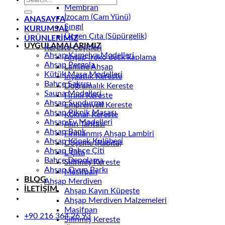
Membran
İzocam (Cam Yünü)
ANASAYFA
Şıngıl
KURUMSAL
Üçgen Çıta (Süpürgelik)
ÜRÜNLERİMİZ
UYGULAMALARIMIZ
Kereste Çeşitleri
Ahşap Kamelya Modelleri
Ahşap iroko deck kaplama
Ahşap Pergola
Lamine Ahşap
Kütük Masa Modelleri
İnşaatlık Kereste
Bahçe Saksısı
Doğramalık Kereste
Sauna Modelleri
Fırınlı Kereste
Ahşap Sundurma
Emprenyeli Kereste
Ahşap Piknik Masası
Köknar Kereste
Ahşap Ev Modelleri
Alın Tahtası
Ahşap Bank
Fırınlanmış Ahşap Lambiri
Ahşap Köpek Kulübesi
Döşeme (Rabıta)
Ahşap Bahçe Çiti
L Çıta
Bahçe Depolama
Silinmiş Kereste
Ahşap Oyun Parkı
Masifpan
BLOG
Ahşap Merdiven
İLETİŞİM
Ahşap Kayın Küpeşte
Ahşap Merdiven Malzemeleri
Masifpan
+90 216 364 26 93
Silinmiş Kereste