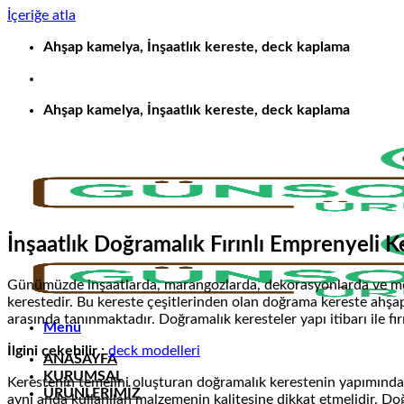
İçeriğe atla
Ahşap kamelya, İnşaatlık kereste, deck kaplama
Ahşap kamelya, İnşaatlık kereste, deck kaplama
İnşaatlık Doğramalık Fırınlı Emprenyeli 
Günümüzde inşaatlarda, marangozlarda, dekorasyonlarda ve mobil
kerestedir. Bu kereste çeşitlerinden olan doğrama kereste ahş
arasında tanınmaktadır. Doğramalık keresteler yapı itibarı ile fırı
Menü
İlgini çekebilir :
deck modelleri
ANASAYFA
KURUMSAL
Kerestenin temelini oluşturan doğramalık kerestenin yapımında 
ÜRÜNLERİMİZ
aynı anda kullanılan malzemenin kalitesine dikkat etmelidir. Do