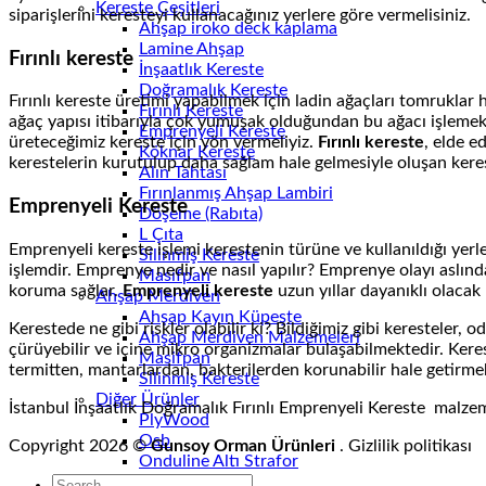
Kereste Çeşitleri
siparişlerini keresteyi kullanacağınız yerlere göre vermelisiniz.
Ahşap iroko deck kaplama
Lamine Ahşap
Fırınlı kereste
İnşaatlık Kereste
Doğramalık Kereste
Fırınlı kereste üretimi yapabilmek için ladin ağaçları tomruklar 
Fırınlı Kereste
ağaç yapısı itibarıyla çok yumuşak olduğundan bu ağacı işlemek 
Emprenyeli Kereste
üreteceğimiz kereste için yön vermeliyiz.
Fırınlı kereste
, elde e
Köknar Kereste
kerestelerin kurutulup daha sağlam hale gelmesiyle oluşan keres
Alın Tahtası
Fırınlanmış Ahşap Lambiri
Emprenyeli Kereste
Döşeme (Rabıta)
L Çıta
Emprenyeli kereste işlemi kerestenin türüne ve kullanıldığı yerl
Silinmiş Kereste
işlemdir. Emprenye nedir ve nasıl yapılır? Emprenye olayı aslınd
Masifpan
koruma sağlar.
Emprenyeli kereste
uzun yıllar dayanıklı olacak
Ahşap Merdiven
Ahşap Kayın Küpeşte
Kerestede ne gibi riskler olabilir ki? Bildiğimiz gibi keresteler,
Ahşap Merdiven Malzemeleri
çürüyebilir ve içine mikro organizmalar bulaşabilmektedir. Ke
Masifpan
termitten, mantarlardan, bakterilerden korunabilir hale getirme
Silinmiş Kereste
Diğer Ürünler
İstanbul İnşaatlık Doğramalık Fırınlı Emprenyeli Kereste malzem
PlyWood
Osb
Copyright 2026 ©
Gunsoy Orman Ürünleri
. Gizlilik politikas
Onduline Altı Strafor
Onduline