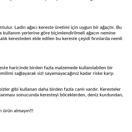
ntulur. Ladin ağacı kereste üretimi için uygun bir ağaçtır. Bu
a kullanım yerlerine göre biçimlendirilmeli ağacın nemine
lık keresteden elde edilen bu kereste çeşidi fırınlarda nemli
este haricinde birden fazla malzemede kullanılabilen bir
emilimi sağlayarak sizi sayamayacağınız kadar riske karşı
izler gibi kullanan daha birden fazla canlı vardır. Keresteler
şılanması sonucunda keresteyi böceklerden, deniz kurdundan,
n ürün almayın!!!