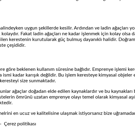
halindeyken uygun şekillerde kesilir. Ardından ve ladin ağaçları yo
kolaydır. Fakat ladin ağaçları ne kadar işlenmek için kolay olsa d
dilen kerestenin kurutularak güç bulmuş dayanıklı halidir. Doğrama
te çeşididir.
ere göre beklenen kullanım süresine bağlıdır. Emprenye işlemi ker
a ismi kadar karışık değildir. Bu işlem keresteye kimyasal objeler 
 keresteyi size sunmaktadır.
 odunlar ağaçlar doğadan elde edilen kaynaklardır ve bu kaynakları b
restelerin ömrünü uzatan emprenye olayı temel olarak kimyasal a
ktedir.
elrini en ucuz ve kalitelisine ulaşmak istiyorsanız bize uğramada
ı - Çerez politikası