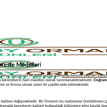
Kereste Modelleri
ya imalatında ve daha birçok alanlarda kereste çeşitleri kullanı
ap kerestelerin ham maddesi olarak tanımlanabilmektedir.
Doğrama
nlı ve fırınsız olmak üzere iki çeşitte elde edilmektedir.
kalitesi değişmektedir. Bir firmanın bu malzemeyi üretebilmesi i
ğramalık kerestenin kalitesi kullanıldığı bölümlere göre büyük ö