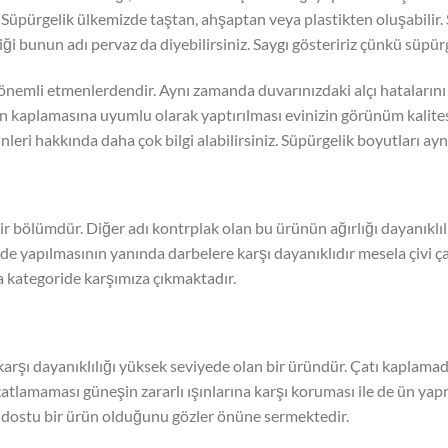
r. Süpürgelik ülkemizde taştan, ahşaptan veya plastikten oluşabilir
liği bunun adı pervaz da diyebilirsiniz. Saygı gösteririz çünkü süpür
önemli etmenlerdendir. Aynı zamanda duvarınızdaki alçı hataları
n kaplamasına uyumlu olarak yaptırılması evinizin görünüm kalites
ri hakkında daha çok bilgi alabilirsiniz. Süpürgelik boyutları ay
r bölümdür. Diğer adı kontrplak olan bu ürünün ağırlığı dayanıklıl
nde yapılmasının yanında darbelere karşı dayanıklıdır mesela çivi 
kategoride karşımıza çıkmaktadır.
rşı dayanıklılığı yüksek seviyede olan bir üründür. Çatı kaplamad
atlamaması güneşin zararlı ışınlarına karşı koruması ile de ün yap
dostu bir ürün olduğunu gözler önüne sermektedir.