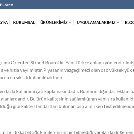
KAPLAMA
AYFA
KURUMSAL
ÜRÜNLERİMİZ
UYGULAMALARIMIZ
BLO
çılımı Oriented Strand Board’dır. Yani Türkçe anlamı yönlendirilmiş
 ve hızla yayılmıştır. Piyasanın vazgeçilmezi olan osb yüksek yük
da da sık sık kullanılmaktadır.
en fazla kullanımı çatı kaplamasındadır. Bunların dışında, reklam p
 alanlardandır. Bu ürün kalitesinin sağlamlığının yanı sıra kullanıl
ğu gibi kalite standartları bulunan osb alınırken test edilmelidir
zin dikkat ettiği, kimilerimizin hiç bilmediği yapılarda döşemenin