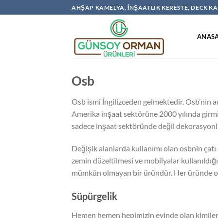
İçeriğe
AHŞAP KAMELYA, İNŞAATLIK KERESTE, DECK 
atla
ANAS
Osb
Osb ismi İngilizceden gelmektedir. Osb’nin a
Amerika inşaat sektörüne 2000 yılında girmiş
sadece inşaat sektöründe değil dekorasyonlar
Değişik alanlarda kullanımı olan osbnin çatı 
zemin düzeltilmesi ve mobilyalar kullanıldığı
mümkün olmayan bir üründür. Her üründe oldu
Süpürgelik
Hemen hemen hepimizin evinde olan kimilerimi