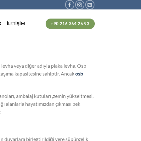
+90 216 364 26 93
G
İLETİŞİM
 levha veya diğer adıyla plaka levha. Osb
 taşıma kapasitesine sahiptir. Ancak
osb
anoları, ambalaj kutuları ,zemin yükseltmesi,
dığı alanlarla hayatımızdan çıkması pek
.
 duvarlara birleştirildiği yere süpürgelik