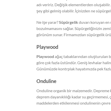
adı veririz. Değişik elementlerden oluşabili
şey gibi gelmiş olabilir. İçinizden ne süpürge
Ne işe yarar?
Süpürgelik
duvarı koruyan en 
bozulmamasını sağlar. Süpürgeliğinizin zemi
görünüm sunar. Firmamızdan süpürgelik ürünle
Playwood
Playwood
ağaç tabaklarından oluşturulan bi
göre çok fazla üstündür. Geniş levhalar hali
Günümüzde kontrplak hayatımızda pek fazla 
Onduline
Onduline organik bir malzemedir. Depreme ka
deprem dayanıklılığı kadar su geçirmemesi, ç
maddelerden etkilenmesi ondulinenin çevre 