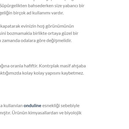
. Süpürgelikten bahsederken size yabancı bir
geliğin birçok ad kullanımı vardır.
nı kapatarak evinizin hoş görünümünün
ini bozmamakla birlikte ortaya güzel bir
nı zamanda odalara göre değişmelidir.
ığına oranla hafiftir. Kontrplak masif ahşaba
çaktığımızda kolay kolay yapısını kaybetmez.
a kullanılan
onduline
esnekliği sebebiyle
mıştır. Ürünün kimyasallardan ve biyolojik