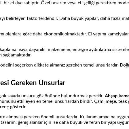
bir etkiye sahiptir. Özel tasarım veya el işçiliği gerektiren model
ı belirleyen faktörlerdendir. Daha büyük yapılar, daha fazla malz
mı olanlara göre daha ekonomik olmaktadır. El yapımı kamelyalar, ö
 kaplama, ısıya dayanıklı malzemeler, entegre aydınlatma sistemler
m sağlamaktadır.
odelini seçerken dikkate almanız gereken temel unsurlardır. Doğ
esi Gereken Unsurlar
n çok sayıda unsuru göz önünde bulundurmak gerekir.
Ahşap kamel
nümünü etkileyen en temel unsurlardan biridir. Çam, meşe, teak gib
renç gösterir.
te alınması gereken önemli unsurlardır. Kullanım amacına uygun şe
tasarım, geniş alanlar için ise daha büyük ve ferah bir yapı uygun