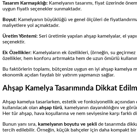
Tasarım Karmaşıklığı:
Kamelyanın tasarımı, fiyat üzerinde önemli 
uygun fiyatlı seçenekler sunmaktadır.
Boyut:
Kamelyanın büyüklüğü ve genel ölçüleri de fiyatlandırmay
maliyetlere yol açmaktadır.
Üretim Yöntemi:
Seri üretimle yapılan ahşap kamelyalar, el yapı
seçenektir.
Ek Özellikler:
Kamelyaların ek özellikleri, (örneğin, su geçirmez
özellikler, hem konforu artırmakta hem de uzun ömürlü kullanı
Bu faktörlerin toplamı, bütçenize uygun en iyi ahşap kamelya m
ekonomik açıdan faydalı bir yatırım yapmanızı sağlar.
Ahşap Kamelya Tasarımında Dikkat Edilm
Ahşap kamelya tasarlarken, estetik ve fonksiyonellik açısında
kullanılacak olan
ahşap türü
, kamelyanın dayanıklılığını ve görü
Her tür ahşap, hava koşullarına ve nem seviyesine karşı farklı di
Bunun yanı sıra,
kamelyanın boyutu ve şekli
de tasarımda dikka
tercih edilebilir. Örneğin, küçük bahçeler için daha kompakt bir 