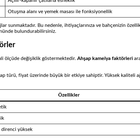
Açılır-kapanır çatılarla esneklik
Otuşma alanı ve yemek masası ile fonksiyonellik
jlar sunmaktadır. Bu nedenle, ihtiyaçlarınıza ve bahçenizin özell
önünde bulundurabilirsiniz.
örler
mli ölçüde değişiklik göstermektedir.
Ahşap kamelya faktörleri
ara
 türü, fiyat üzerinde büyük bir etkiye sahiptir. Yüksek kaliteli a
Özellikler
etik
ik
 direnci yüksek