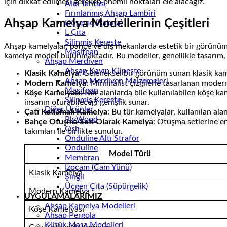
için dikkat edilmesi gereken önemli noktaları ele alacağız.
Alın Tahtası
Fırınlanmış Ahşap Lambiri
Ahşap Kamelya Modellerinin Çeşitleri
Döşeme (Rabıta)
L Çıta
Silinmiş Kereste
Ahşap kamelyalar, bahçe ve dış mekanlarda estetik bir görünüm s
Masifpan
kamelya modeli bulunmaktadır. Bu modeller, genellikle tasarım, b
Ahşap Merdiven
Ahşap Kayın Küpeşte
Klasik Kamelya
: Geleneksel bir görünüm sunan klasik kamel
Ahşap Merdiven Malzemeleri
Modern Kamelya
: Minimalist çizgilerle tasarlanan modern
Masifpan
Köşe Kamelyası
: Dar alanlarda bile kullanılabilen köşe k
Silinmiş Kereste
insanın oturabileceği genişlik sunar.
Diğer Ürünler
Çatı Katlamalı Kamelya
: Bu tür kamelyalar, kullanılan ala
PlyWood
Bahçe Otuşma Seti Olarak Kamelya
: Otuşma setlerine en
Osb
takımları ile birlikte sunulur.
Onduline Altı Strafor
Onduline
Model Türü
Membran
İzocam (Cam Yünü)
Klasik Kamelya
Şıngıl
Üçgen Çıta (Süpürgelik)
Modern Kamelya
UYGULAMALARIMIZ
Ahşap Kamelya Modelleri
Köşe Kamelyası
Ahşap Pergola
Kütük Masa Modelleri