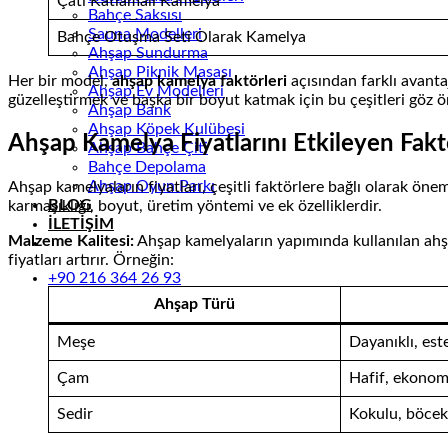
Çatı Katlamalı Kamelya
Bahçe Saksısı
Sauna Modelleri
Bahçe Otuşma Seti Olarak Kamelya
Ahşap Sundurma
Ahşap Piknik Masası
Her bir model,
ahşap kamelya faktörleri
açısından farklı avanta
Ahşap Ev Modelleri
güzelleştirmek ve başka bir boyut katmak için bu çeşitleri göz 
Ahşap Bank
Ahşap Köpek Kulübesi
Ahşap Kamelya Fiyatlarını Etkileyen Fakt
Ahşap Bahçe Çiti
Bahçe Depolama
Ahşap Oyun Parkı
Ahşap kamelyaların fiyatları, çeşitli faktörlere bağlı olarak öne
BLOG
karmaşıklığı, boyut, üretim yöntemi ve ek özelliklerdir.
İLETİŞİM
Malzeme Kalitesi:
Ahşap kamelyaların yapımında kullanılan ahşap
fiyatları artırır. Örneğin:
+90 216 364 26 93
Ahşap Türü
Meşe
Dayanıklı, est
Çam
Hafif, ekonom
Sedir
Kokulu, böcek