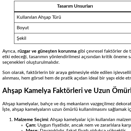
Tasarım Unsurları
Kullanılan Ahşap Türü
Boyut
Şekil
Ayrıca,
rüzgar ve güneşten korunma
gibi çevresel faktörler de 
etki edeceği, tasarımın yönlendirilmesi açısından kritik öneme 
seçenekleri oluşturulmalıdır.
Son olarak, faktörlerin bir araya gelmesiyle elde edilen işlevsel
alınması, hem görsel hem de pratik açıdan ideal bir yapı elde etm
Ahşap Kamelya Faktörleri ve Uzun Ömürl
Ahşap kamelyalar, bahçe ve dış mekanların vazgeçilmez dekoratif 
İşte, ahşap kamelyaların uzun ömürlü kullanılmasını sağlamak i
Malzeme Seçimi
: Ahşap kamelyalar için kullanılan malzeme
Çam
: Uygun fiyatlıdır, ancak nem ve zararlılara karşı
Meşe
: Dayanıklıdır, fakat fiyatı oldukça yüksektir.