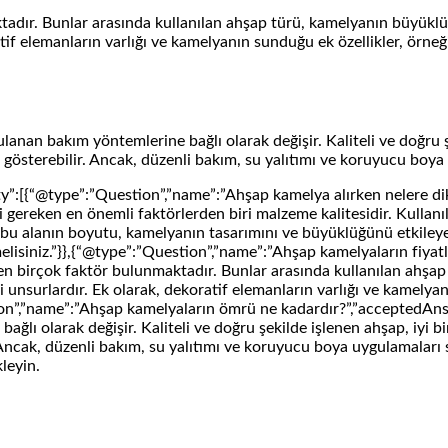
adır. Bunlar arasında kullanılan ahşap türü, kamelyanın büyüklüğü 
atif elemanların varlığı ve kamelyanın sunduğu ek özellikler, örneğ
nan bakım yöntemlerine bağlı olarak değişir. Kaliteli ve doğru şek
k gösterebilir. Ancak, düzenli bakım, su yalıtımı ve koruyucu boya 
y”:[{“@type”:”Question”,”name”:”Ahşap kamelya alırken nelere di
 gereken en önemli faktörlerden biri malzeme kalitesidir. Kullanı
ır; bu alanın boyutu, kamelyanın tasarımını ve büyüklüğünü etkile
melisiniz.”}},{“@type”:”Question”,”name”:”Ahşap kamelyaların fiyat
yen birçok faktör bulunmaktadır. Bunlar arasında kullanılan ahşap
mli unsurlardır. Ek olarak, dekoratif elemanların varlığı ve kamelya
estion”,”name”:”Ahşap kamelyaların ömrü ne kadardır?”,”acceptedA
lı olarak değişir. Kaliteli ve doğru şekilde işlenen ahşap, iyi bir
 Ancak, düzenli bakım, su yalıtımı ve koruyucu boya uygulamaları sa
leyin.