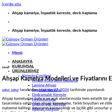
İçeriğe atla
Ahşap kamelya, İnşaatlık kereste, deck kaplama
Ahşap kamelya, İnşaatlık kereste, deck kaplama
Menü
ANASAYFA
KURUMSAL
Genel
ÜRÜNLERİMİZ
Kereste Çeşitleri
Ahşap Kamelya Modelleri ve Fiyatlarını E
Ahşap iroko deck kaplama
Lamine Ahşap
ugur ugur
tarafından
Haziran 27, 2026
tarihinde yayınlandı
İnşaatlık Kereste
Doğramalık Kereste
Ahşap kamelyalar, bahçe ve açık alanlarınızda hem estetik bir g
Fırınlı Kereste
tasarımlara sahip olan ahşap kamelyalar, farklı boyutları ve still
Emprenyeli Kereste
malzeme kalitesi, tasarımın karmaşıklığı ve işçilik gibi unsurlar 
Köknar Kereste