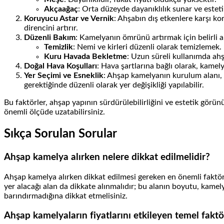
Akçaağaç
: Orta düzeyde dayanıklılık sunar ve estet
Koruyucu Astar ve Vernik
: Ahşabın dış etkenlere karşı k
direncini artırır.
Düzenli Bakım
: Kamelyanın ömrünü artırmak için belirli a
Temizlik
: Nemi ve kirleri düzenli olarak temizlemek.
Kuru Havada Bekletme
: Uzun süreli kullanımda ahş
Doğal Hava Koşulları
: Hava şartlarına bağlı olarak, kamely
Yer Seçimi ve Esneklik
: Ahşap kamelyanın kurulum alanı, ya
gerektiğinde düzenli olarak yer değişikliği yapılabilir.
Bu faktörler, ahşap yapının sürdürülebilirliğini ve estetik gör
önemli ölçüde uzatabilirsiniz.
Sıkça Sorulan Sorular
Ahşap kamelya alırken nelere dikkat edilmelidir?
Ahşap kamelya alırken dikkat edilmesi gereken en önemli faktörle
yer alacağı alan da dikkate alınmalıdır; bu alanın boyutu, kame
barındırmadığına dikkat etmelisiniz.
Ahşap kamelyaların fiyatlarını etkileyen temel faktö