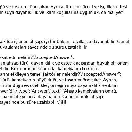
ve tasarımı öne çıkar. Ayrıca, üretim süreci ve işçilik kalitesi
in suya dayanıklılık ve iklim koşullarına uygunluk, da maliyeti
ilde işlenen ahşap, iyi bir bakım ile yıllarca dayanabilir. Genel
uygulamaları sayesinde bu süre uzatılabilir.
kkat edilmelidir?”,”acceptedAnswer”:
lan ahşap türü, dayanıklılık ve estetik açısından büyük bir önem
yebilir. Kurulumdan sonra da, kamelyanın bakımını
larını etkileyen temel faktörler nelerdir?”,”acceptedAnswer”:
 türü, kamelyanın büyüklüğü ve tasarımı öne çıkar. Ayrıca,
nın sunduğu ek özellikler, örneğin suya dayanıklılık ve iklim
nswer”:{“@type”:”Answer”,”text”:”Ahşap kamelyaların ömrü,
 bakım ile yıllarca dayanabilir. Genel olarak, ahşap
yesinde bu süre uzatılabilir.”}}]}