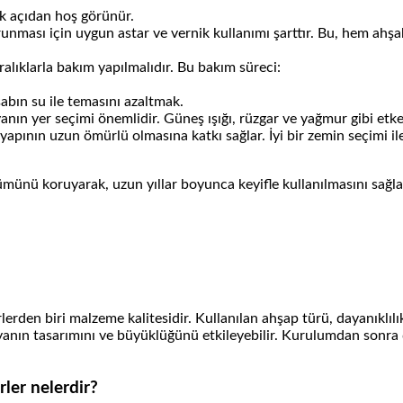
ik açıdan hoş görünür.
orunması için uygun astar ve vernik kullanımı şarttır. Bu, hem 
ralıklarla bakım yapılmalıdır. Bu bakım süreci:
abın su ile temasını azaltmak.
anın yer seçimi önemlidir. Güneş ışığı, rüzgar ve yağmur gibi etken
pının uzun ömürlü olmasına katkı sağlar. İyi bir zemin seçimi ile ya
ünümünü koruyarak, uzun yıllar boyunca keyifle kullanılmasını sağl
rden biri malzeme kalitesidir. Kullanılan ahşap türü, dayanıklılı
lyanın tasarımını ve büyüklüğünü etkileyebilir. Kurulumdan sonra d
rler nelerdir?