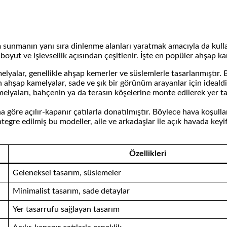
unmanın yanı sıra dinlenme alanları yaratmak amacıyla da kullanı
oyut ve işlevsellik açısından çeşitlenir. İşte en popüler ahşap k
yalar, genellikle ahşap kemerler ve süslemlerle tasarlanmıştır. Bu
 ahşap kamelyalar, sade ve şık bir görünüm arayanlar için idealdir.
amelyaları, bahçenin ya da terasın köşelerine monte edilerek yer t
na göre açılır-kapanır çatılarla donatılmıştır. Böylece hava koşullar
tegre edilmiş bu modeller, aile ve arkadaşlar ile açık havada keyi
Özellikleri
Geleneksel tasarım, süslemeler
Minimalist tasarım, sade detaylar
Yer tasarrufu sağlayan tasarım