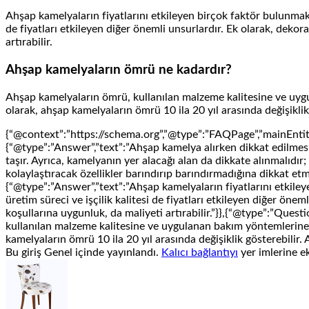
Ahşap kamelyaların fiyatlarını etkileyen birçok faktör bulunmakt
de fiyatları etkileyen diğer önemli unsurlardır. Ek olarak, dekor
artırabilir.
Ahşap kamelyaların ömrü ne kadardır?
Ahşap kamelyaların ömrü, kullanılan malzeme kalitesine ve uygula
olarak, ahşap kamelyaların ömrü 10 ila 20 yıl arasında değişikli
{“@context”:”https://schema.org”,”@type”:”FAQPage”,”mainEntit
{“@type”:”Answer”,”text”:”Ahşap kamelya alırken dikkat edilmesi
taşır. Ayrıca, kamelyanın yer alacağı alan da dikkate alınmalıd
kolaylaştıracak özellikler barındırıp barındırmadığına dikkat et
{“@type”:”Answer”,”text”:”Ahşap kamelyaların fiyatlarını etkile
üretim süreci ve işçilik kalitesi de fiyatları etkileyen diğer öne
koşullarına uygunluk, da maliyeti artırabilir.”}},{“@type”:”Qu
kullanılan malzeme kalitesine ve uygulanan bakım yöntemlerine bağ
kamelyaların ömrü 10 ila 20 yıl arasında değişiklik gösterebilir.
Bu giriş Genel içinde yayınlandı.
Kalıcı bağlantıyı
yer imlerine ek