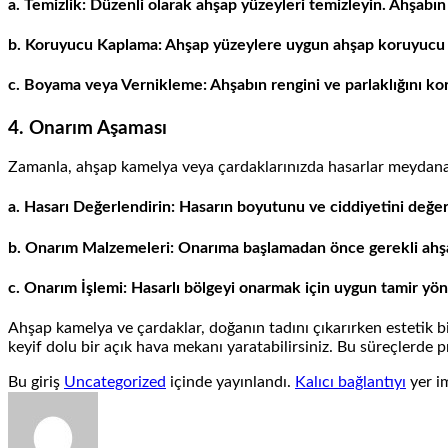
a. Temizlik: Düzenli olarak ahşap yüzeyleri temizleyin. Ahşabın
b. Koruyucu Kaplama: Ahşap yüzeylere uygun ahşap koruyucu 
c. Boyama veya Vernikleme: Ahşabın rengini ve parlaklığını k
4. Onarım Aşaması
Zamanla, ahşap kamelya veya çardaklarınızda hasarlar meydana g
a. Hasarı Değerlendirin: Hasarın boyutunu ve ciddiyetini değer
b. Onarım Malzemeleri: Onarıma başlamadan önce gerekli ahş
c. Onarım İşlemi: Hasarlı bölgeyi onarmak için uygun tamir yönt
Ahşap kamelya ve çardaklar, doğanın tadını çıkarırken estetik
keyif dolu bir açık hava mekanı yaratabilirsiniz. Bu süreçlerde p
Bu giriş
Uncategorized
içinde yayınlandı.
Kalıcı bağlantıyı
yer im