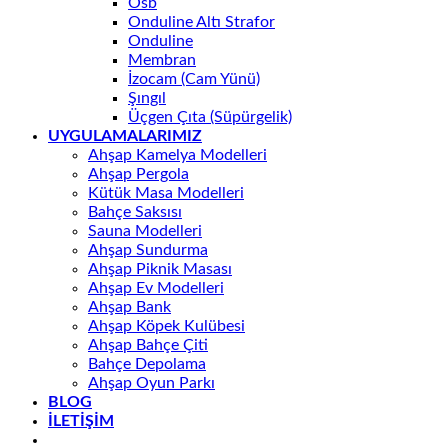
Osb
Onduline Altı Strafor
Onduline
Membran
İzocam (Cam Yünü)
Şıngıl
Üçgen Çıta (Süpürgelik)
UYGULAMALARIMIZ
Ahşap Kamelya Modelleri
Ahşap Pergola
Kütük Masa Modelleri
Bahçe Saksısı
Sauna Modelleri
Ahşap Sundurma
Ahşap Piknik Masası
Ahşap Ev Modelleri
Ahşap Bank
Ahşap Köpek Kulübesi
Ahşap Bahçe Çiti
Bahçe Depolama
Ahşap Oyun Parkı
BLOG
İLETİŞİM