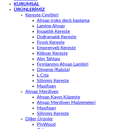
KURUMSAL
ÜRÜNLERİMİZ
Kereste Çeşitleri
Ahşap iroko deck kaplama
Lamine Ahşap
İnşaatlık Kereste
Doğramalık Kereste
Fırınlı Kereste
Emprenyeli Kereste
Köknar Kereste
Alın Tahtası
Fırınlanmış Ahşap Lambiri
Döşeme (Rabıta)
L Çıta
Silinmiş Kereste
Masifpan
Ahşap Merdiven
Ahşap Kayın Küpeşte
Ahşap Merdiven Malzemeleri
Masifpan
Silinmiş Kereste
Diğer Ürünler
PlyWood