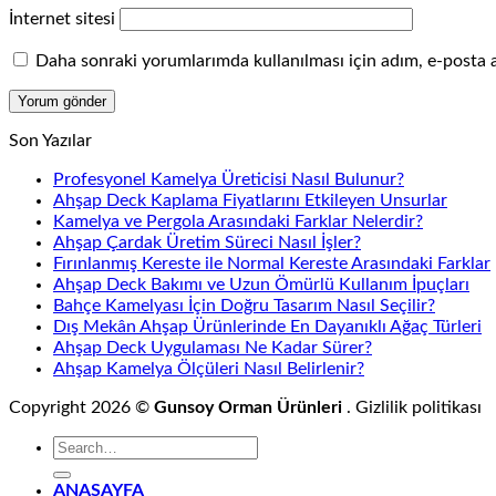
İnternet sitesi
Daha sonraki yorumlarımda kullanılması için adım, e-posta a
Son Yazılar
Profesyonel Kamelya Üreticisi Nasıl Bulunur?
Ahşap Deck Kaplama Fiyatlarını Etkileyen Unsurlar
Kamelya ve Pergola Arasındaki Farklar Nelerdir?
Ahşap Çardak Üretim Süreci Nasıl İşler?
Fırınlanmış Kereste ile Normal Kereste Arasındaki Farklar
Ahşap Deck Bakımı ve Uzun Ömürlü Kullanım İpuçları
Bahçe Kamelyası İçin Doğru Tasarım Nasıl Seçilir?
Dış Mekân Ahşap Ürünlerinde En Dayanıklı Ağaç Türleri
Ahşap Deck Uygulaması Ne Kadar Sürer?
Ahşap Kamelya Ölçüleri Nasıl Belirlenir?
Copyright 2026 ©
Gunsoy Orman Ürünleri
. Gizlilik politikas
ANASAYFA