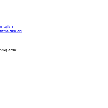
ntajları
tma fikirleri
enmişlerdir