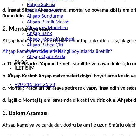
Bahçe Saksısı
d. İnşaat Süreci: Ahşap kesme, montaj ve boyama gibi işlemle
Sauna Modelleri
önemlidir.
Ahşap Sundurma
Ahşap Piknik Masası
Ahşap Ev Modelleri
2. Montaj Aşaması
Ahşap Bank
Ahşap Köpek Kulübesi
Ahşap kamelya veya çardakların montajı, dikkatli bir işçilik gere
Ahşap Bahçe Çiti
Bahçe Depolama
Ahşap kamelya modelleri: Hangi boyutlarda üretilir?
Ahşap Oyun Parkı
BLOG
a. Temel Hazırlık: Yapının temeli, stabilite ve dayanıklılık için
İLETİŞİM
b. Ahşap Kesimi: Ahşap malzemeleri doğru boyutlarda kesin ve 
+90 216 364 26 93
c. Montaj: Parçaları bir araya getirerek yapıyı inşa edin ve sağl
d. İşçilik: Montaj işlemi sırasında dikkatli ve titiz olun. Ahşab
3. Bakım Aşaması
Ahşap kamelya ve çardaklar, doğru bakım ile uzun ömürlü olabili