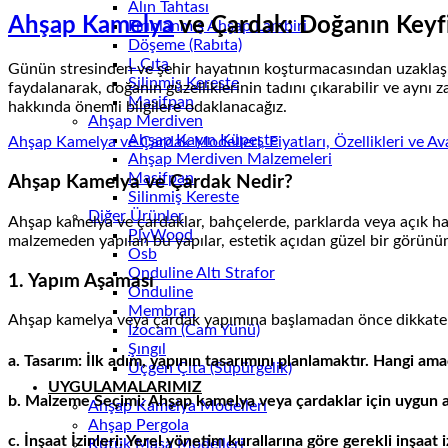
Alın Tahtası
Ahşap Kamelya
ve Çardak: Doğanın Keyfi
Fırınlanmış Ahşap Lambiri
Döşeme (Rabıta)
L Çıta
Günün stresinden ve şehir hayatının koşturmacasından uzaklaşma
Silinmiş Kereste
faydalanarak, doğanın güzelliklerinin tadını çıkarabilir ve aynı
Masifpan
hakkında önemli bilgilere odaklanacağız.
Ahşap Merdiven
Ahşap Kayın Küpeşte
Ahşap Kamelya ve Çardak Modelleri, Fiyatları, Özellikleri ve Ava
Ahşap Merdiven Malzemeleri
Masifpan
Ahşap Kamelya ve Çardak Nedir?
Silinmiş Kereste
Diğer Ürünler
Ahşap kamelya ve çardaklar, bahçelerde, parklarda veya açık ha
PlyWood
malzemeden yapılan bu yapılar, estetik açıdan güzel bir görünü
Osb
Onduline Altı Strafor
1. Yapım Aşaması
Onduline
Membran
Ahşap kamelya veya çardak yapımına başlamadan önce dikkate a
İzocam (Cam Yünü)
Şıngıl
a. Tasarım: İlk adım, yapının tasarımını planlamaktır. Hangi am
Üçgen Çıta (Süpürgelik)
UYGULAMALARIMIZ
b. Malzeme Seçimi: Ahşap kamelya veya çardaklar için uygun ahş
Ahşap Kamelya Modelleri
Ahşap Pergola
c. İnşaat İzinleri: Yerel yönetim kurallarına göre gerekli inşaat 
Kütük Masa Modelleri