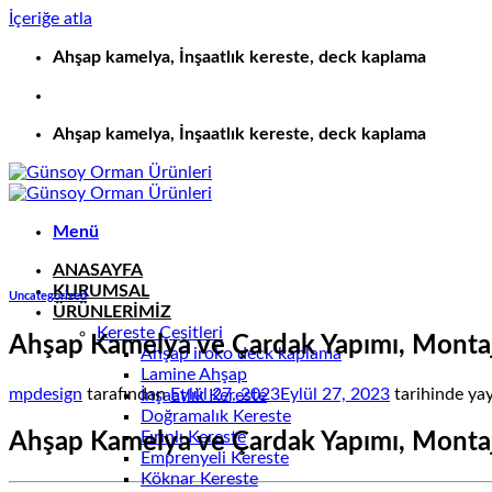
İçeriğe atla
Ahşap kamelya, İnşaatlık kereste, deck kaplama
Ahşap kamelya, İnşaatlık kereste, deck kaplama
Menü
ANASAYFA
KURUMSAL
Uncategorized
ÜRÜNLERİMİZ
Kereste Çeşitleri
Ahşap Kamelya ve Çardak Yapımı, Montaj
Ahşap iroko deck kaplama
Lamine Ahşap
mpdesign
tarafından
Eylül 27, 2023
Eylül 27, 2023
tarihinde yay
İnşaatlık Kereste
Doğramalık Kereste
Fırınlı Kereste
Ahşap Kamelya ve Çardak Yapımı, Montaj
Emprenyeli Kereste
Köknar Kereste