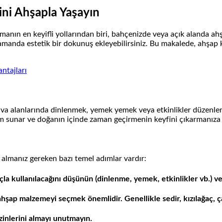
ni Ahşapla Yaşayın
nın en keyifli yollarından biri, bahçenizde veya açık alanda ah
 zamanda estetik bir dokunuş ekleyebilirsiniz. Bu makalede, ahşap
ntajları
va alanlarında dinlenmek, yemek yemek veya etkinlikler düzenlemek
m sunar ve doğanın içinde zaman geçirmenin keyfini çıkarmanıza 
lmanız gereken bazı temel adımlar vardır:
açla kullanılacağını düşünün (dinlenme, yemek, etkinlikler vb.) 
ap malzemeyi seçmek önemlidir. Genellikle sedir, kızılağaç, çam 
izinlerini almayı unutmayın.