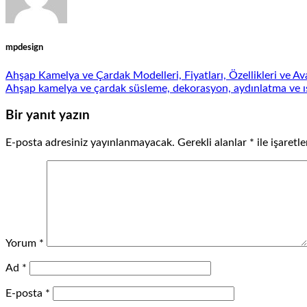
mpdesign
Ahşap Kamelya ve Çardak Modelleri, Fiyatları, Özellikleri ve Ava
Ahşap kamelya ve çardak süsleme, dekorasyon, aydınlatma ve ısı
Bir yanıt yazın
E-posta adresiniz yayınlanmayacak.
Gerekli alanlar
*
ile işaretl
Yorum
*
Ad
*
E-posta
*