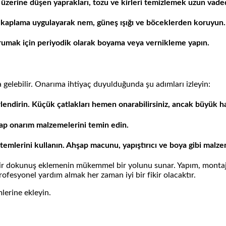
 üzerine düşen yaprakları, tozu ve kirleri temizlemek uzun vadede 
kaplama uygulayarak nem, güneş ışığı ve böceklerden koruyun.
orumak için periyodik olarak boyama veya vernikleme yapın.
elebilir. Onarıma ihtiyaç duyulduğunda şu adımları izleyin:
lendirin. Küçük çatlakları hemen onarabilirsiniz, ancak büyük ha
ap onarım malzemelerini temin edin.
emlerini kullanın. Ahşap macunu, yapıştırıcı ve boya gibi malzem
 bir dokunuş eklemenin mükemmel bir yolunu sunar. Yapım, montaj
rofesyonel yardım almak her zaman iyi bir fikir olacaktır.
lerine ekleyin.