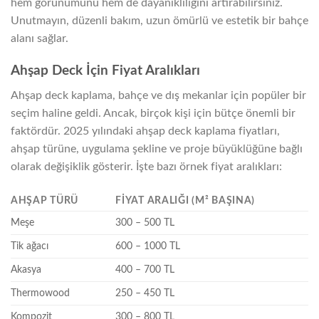
hem görünümünü hem de dayanıklılığını artırabilirsiniz.
Unutmayın, düzenli bakım, uzun ömürlü ve estetik bir bahçe
alanı sağlar.
Ahşap Deck İçin Fiyat Aralıkları
Ahşap deck kaplama, bahçe ve dış mekanlar için popüler bir
seçim haline geldi. Ancak, birçok kişi için bütçe önemli bir
faktördür. 2025 yılındaki ahşap deck kaplama fiyatları,
ahşap türüne, uygulama şekline ve proje büyüklüğüne bağlı
olarak değişiklik gösterir. İşte bazı örnek fiyat aralıkları:
AHŞAP TÜRÜ
FIYAT ARALIĞI (M² BAŞINA)
Meşe
300 – 500 TL
Tik ağacı
600 – 1000 TL
Akasya
400 – 700 TL
Thermowood
250 – 450 TL
Kompozit
300 – 800 TL