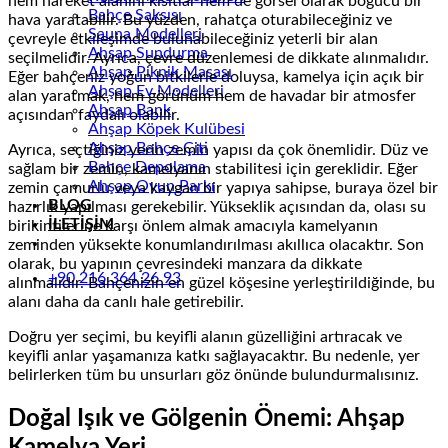
hem hareket alanını kısıtlar hem de görsel olarak boğucu bir
Bahçe Saksısı
hava yaratabilir. Bu yüzden, rahatça oturabileceğiniz ve
Sauna Modelleri
çevreyle etkileşimde bulunabileceğiniz yeterli bir alan
Ahşap Sundurma
seçilmelidir. Ayrıca, çevre düzenlemesi de dikkate alınmalıdır.
Ahşap Piknik Masası
Eğer bahçeniz yoğun bitkilerle doluysa, kamelya için açık bir
Ahşap Ev Modelleri
alan yaratmak, hem görünüm hem de havadar bir atmosfer
Ahşap Bank
açısından faydalı olabilir.
Ahşap Köpek Kulübesi
Ahşap Bahçe Çiti
Ayrıca, seçtiğiniz yerin zemin yapısı da çok önemlidir. Düz ve
Bahçe Depolama
sağlam bir zemin, kamelyanın stabilitesi için gereklidir. Eğer
Ahşap Oyun Parkı
zemin çamurlu veya kaygan bir yapıya sahipse, buraya özel bir
BLOG
hazırlık yapılması gerekebilir. Yükseklik açısından da, olası su
İLETİŞİM
birikintilerine karşı önlem almak amacıyla kamelyanın
zeminden yüksekte konumlandırılması akıllıca olacaktır. Son
olarak, bu yapının çevresindeki manzara da dikkate
+90 216 364 26 93
alınmalıdır. Bahçenizin en güzel köşesine yerleştirildiğinde, bu
alanı daha da canlı hale getirebilir.
Doğru yer seçimi, bu keyifli alanın güzelliğini artıracak ve
keyifli anlar yaşamanıza katkı sağlayacaktır. Bu nedenle, yer
belirlerken tüm bu unsurları göz önünde bulundurmalısınız.
Doğal Işık ve Gölgenin Önemi: Ahşap
Kamelya Yeri