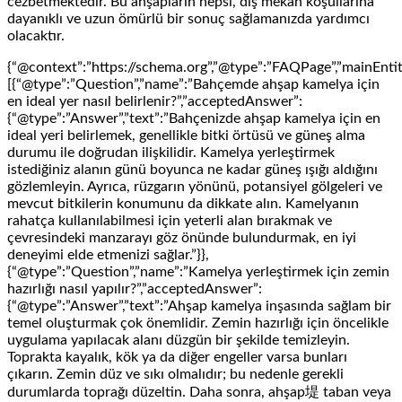
cezbetmektedir. Bu ahşapların hepsi, dış mekan koşullarına
dayanıklı ve uzun ömürlü bir sonuç sağlamanızda yardımcı
olacaktır.
{“@context”:”https://schema.org”,”@type”:”FAQPage”,”mainEntit
[{“@type”:”Question”,”name”:”Bahçemde ahşap kamelya için
en ideal yer nasıl belirlenir?”,”acceptedAnswer”:
{“@type”:”Answer”,”text”:”Bahçenizde ahşap kamelya için en
ideal yeri belirlemek, genellikle bitki örtüsü ve güneş alma
durumu ile doğrudan ilişkilidir. Kamelya yerleştirmek
istediğiniz alanın günü boyunca ne kadar güneş ışığı aldığını
gözlemleyin. Ayrıca, rüzgarın yönünü, potansiyel gölgeleri ve
mevcut bitkilerin konumunu da dikkate alın. Kamelyanın
rahatça kullanılabilmesi için yeterli alan bırakmak ve
çevresindeki manzarayı göz önünde bulundurmak, en iyi
deneyimi elde etmenizi sağlar.”}},
{“@type”:”Question”,”name”:”Kamelya yerleştirmek için zemin
hazırlığı nasıl yapılır?”,”acceptedAnswer”:
{“@type”:”Answer”,”text”:”Ahşap kamelya inşasında sağlam bir
temel oluşturmak çok önemlidir. Zemin hazırlığı için öncelikle
uygulama yapılacak alanı düzgün bir şekilde temizleyin.
Toprakta kayalık, kök ya da diğer engeller varsa bunları
çıkarın. Zemin düz ve sıkı olmalıdır; bu nedenle gerekli
durumlarda toprağı düzeltin. Daha sonra, ahşap堤 taban veya