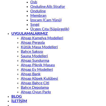
Osb
Onduline Altı Strafor
Onduline
Membran
İzocam (Cam Yünü)
Şıngıl
Üçgen Çıta (Süpürgelik)
UYGULAMALARIMIZ
Ahşap Kamelya Modelleri
Ahşap Pergola
Kütük Masa Modelleri
Bahçe Saksısı
Sauna Modelleri
Ahşap Sundurma
Ahşap Piknik Masası
Ahşap Ev Modelleri
Ahşap Bank
Ahşap Köpek Kulübesi
Ahşap Bahçe Çiti
Bahçe Depolama
Ahşap Oyun Parkı
BLOG
İLETİŞİM