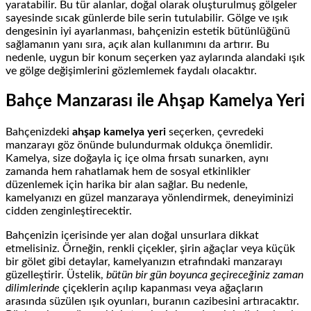
yaratabilir. Bu tür alanlar, doğal olarak oluşturulmuş gölgeler
sayesinde sıcak günlerde bile serin tutulabilir. Gölge ve ışık
dengesinin iyi ayarlanması, bahçenizin estetik bütünlüğünü
sağlamanın yanı sıra, açık alan kullanımını da artırır. Bu
nedenle, uygun bir konum seçerken yaz aylarında alandaki ışık
ve gölge değişimlerini gözlemlemek faydalı olacaktır.
Bahçe Manzarası ile Ahşap Kamelya Yeri
Bahçenizdeki
ahşap kamelya yeri
seçerken, çevredeki
manzarayı göz önünde bulundurmak oldukça önemlidir.
Kamelya, size doğayla iç içe olma fırsatı sunarken, aynı
zamanda hem rahatlamak hem de sosyal etkinlikler
düzenlemek için harika bir alan sağlar. Bu nedenle,
kamelyanızı en güzel manzaraya yönlendirmek, deneyiminizi
cidden zenginleştirecektir.
Bahçenizin içerisinde yer alan doğal unsurlara dikkat
etmelisiniz. Örneğin, renkli çiçekler, şirin ağaçlar veya küçük
bir gölet gibi detaylar, kamelyanızın etrafındaki manzarayı
güzelleştirir. Üstelik,
bütün bir gün boyunca geçireceğiniz zaman
dilimlerinde
çiçeklerin açılıp kapanması veya ağaçların
arasında süzülen ışık oyunları, buranın cazibesini artıracaktır.