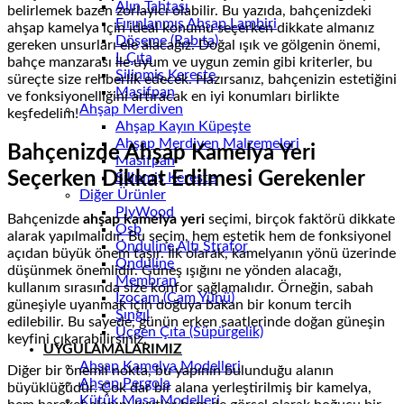
Alın Tahtası
belirlemek bazen zorlayıcı olabilir. Bu yazıda, bahçenizdeki
Fırınlanmış Ahşap Lambiri
ahşap kamelya için ideal konumu seçerken dikkate almanız
Döşeme (Rabıta)
gereken unsurları ele alacağız. Doğal ışık ve gölgenin önemi,
L Çıta
bahçe manzarası ile uyum ve uygun zemin gibi kriterler, bu
Silinmiş Kereste
süreçte size rehberlik edecek. Hazırsanız, bahçenizin estetiğini
Masifpan
ve fonksiyonelliğini artıracak en iyi konumları birlikte
Ahşap Merdiven
keşfedelim!
Ahşap Kayın Küpeşte
Ahşap Merdiven Malzemeleri
Bahçenizde Ahşap Kamelya Yeri
Masifpan
Seçerken Dikkat Edilmesi Gerekenler
Silinmiş Kereste
Diğer Ürünler
PlyWood
Bahçenizde
ahşap kamelya yeri
seçimi, birçok faktörü dikkate
Osb
alarak yapılmalıdır. Bu seçim, hem estetik hem de fonksiyonel
Onduline Altı Strafor
açıdan büyük önem taşır. İlk olarak, kamelyanın yönü üzerinde
Onduline
düşünmek önemlidir. Güneş ışığını ne yönden alacağı,
Membran
kullanım sırasında size konfor sağlamalıdır. Örneğin, sabah
İzocam (Cam Yünü)
güneşiyle uyanmak için doğuya bakan bir konum tercih
Şıngıl
edilebilir. Bu sayede, günün erken saatlerinde doğan güneşin
Üçgen Çıta (Süpürgelik)
keyfini çıkarabilirsiniz.
UYGULAMALARIMIZ
Ahşap Kamelya Modelleri
Diğer bir önemli nokta, bu yapının bulunduğu alanın
Ahşap Pergola
büyüklüğüdür. Çok dar bir alana yerleştirilmiş bir kamelya,
Kütük Masa Modelleri