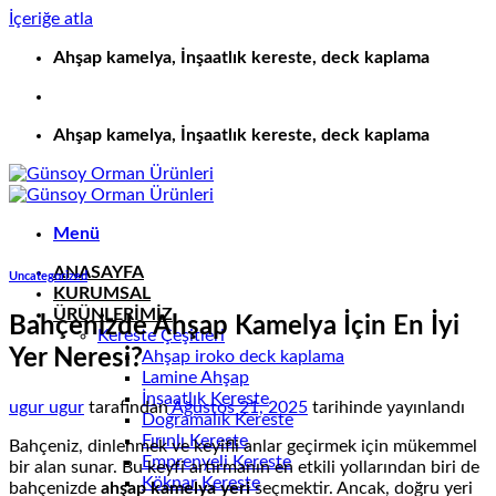
İçeriğe atla
Ahşap kamelya, İnşaatlık kereste, deck kaplama
Ahşap kamelya, İnşaatlık kereste, deck kaplama
Menü
ANASAYFA
Uncategorized
KURUMSAL
ÜRÜNLERİMİZ
Bahçenizde Ahşap Kamelya İçin En İyi
Kereste Çeşitleri
Yer Neresi?
Ahşap iroko deck kaplama
Lamine Ahşap
İnşaatlık Kereste
ugur ugur
tarafından
Ağustos 21, 2025
tarihinde yayınlandı
Doğramalık Kereste
Fırınlı Kereste
Bahçeniz, dinlenmek ve keyifli anlar geçirmek için mükemmel
Emprenyeli Kereste
bir alan sunar. Bu keyfi artırmanın en etkili yollarından biri de
Köknar Kereste
bahçenizde
ahşap kamelya yeri
seçmektir. Ancak, doğru yeri