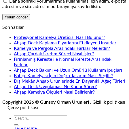
Daha sonraki yorumlarımda kullanılması için adım, e-posta
adresim ve site adresim bu tarayıcıya kaydedilsin.
Son Yazılar
Profesyonel Kamelya Üreticisi Nasıl Bulunur?
Ahşap Deck Kaplama Fiyatlarını Etkileyen Unsurlar
Kamelya ve Pergola Arasındaki Farklar Nelerdir?
Ahşap Çardak Üretim Süreci Nasıl İşler?
Fırınlanmış Kereste ile Normal Kereste Arasındaki
Farklar
Ahşap Deck Bakımı ve Uzun Ömürlü Kullanım İpuçları
Bahçe Kamelyası İçin Doğru Tasarım Nasıl Seçilir?
Dış Mekân Ahşap Ürünlerinde En Dayanıklı Ağaç Türleri
Ahşap Deck Uygulaması Ne Kadar Sürer?
Ahşap Kamelya Ölçüleri Nasıl Belirlenir?
Copyright 2026 ©
Gunsoy Orman Ürünleri
. Gizlilik politikası
- Çerez politikası