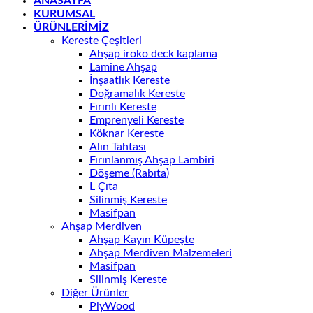
ANASAYFA
KURUMSAL
ÜRÜNLERİMİZ
Kereste Çeşitleri
Ahşap iroko deck kaplama
Lamine Ahşap
İnşaatlık Kereste
Doğramalık Kereste
Fırınlı Kereste
Emprenyeli Kereste
Köknar Kereste
Alın Tahtası
Fırınlanmış Ahşap Lambiri
Döşeme (Rabıta)
L Çıta
Silinmiş Kereste
Masifpan
Ahşap Merdiven
Ahşap Kayın Küpeşte
Ahşap Merdiven Malzemeleri
Masifpan
Silinmiş Kereste
Diğer Ürünler
PlyWood