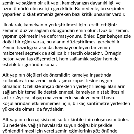
zemin ve sağlam bir alt yapı, kamelyanızın dayanıklılığı ve
uzun ömürlü olması için gereklidir. Bu nedenle, bu seçimleri
yaparken dikkat etmeniz gereken bazı kritik unsurlar vardır.
İlk olarak, kamelyanın yerleştirilmesi için tercih ettiğiniz
zeminin düz ve sağlam olduğundan emin olun. Düz bir zemin,
yapının çökmesini ve deformasyonunu önler. Eğer bahçenizde
doğal bir eğim varsa, bu alanın düzleştirilmesi gerekebilir.
Zemin hazırlığı sırasında, kaymayı önleyen bir zemin
malzemesi seçmek de akıllıca bir tercih olacaktır. Örneğin,
beton veya taş döşemeleri, hem sağlamlık sağlar hem de
estetik bir görünüm sunar.
Alt yapının ölçüleri de önemlidir; kamelya inşaatında
kullanılacak malzeme, yük taşıma kapasitesine uygun
olmalıdır. Özellikle ahşap direklerin yerleştirileceği alanların
sağlam bir temel ile desteklenmesi, kamelyanın stabilitesini
artırır. Ayrıca, ahşap malzemelerin sıcak ve nemli hava
koşullarından etkilenmemesi için, birkaç santimetre yerlerden
yüksekte olması da faydalıdır.
Alt yapının drenaj sistemi, su birikintilerinin oluşmasını önler.
Bu nedenle, yağışlı havalarda suyun doğru bir şekilde
yönlendirilmesi için yerel zemin eğimlerinin göz önünde