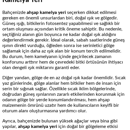
Bahçenizde
ahşap kamelya yeri
seçerken dikkat edilmesi
gereken en önemli unsurlardan biri, doğal ışık ve gölgedir.
Güneş ışığı, bitkilerin fotosentez yapabilmesi ve sağlıklı bir
ortam oluşması açısından kritik öneme sahiptir. Bu nedenle,
seçtiğiniz alanın gün boyunca ne kadar doğal ışık aldığını
değerlendirmek gerekir. İdeal olarak, sabah saatlerinde güneş
ışının direkt vurduğu, öğleden sonra ise serinletici gölge
sağlamak için daha az ışık alan bir konum tercih edilmelidir.
Bu durum, hem kamelyanın içinde geçirilecek zamanın
konforunu arttırır hem de çevredeki bitki örtüsünün ihtiyacı
olan dengeli ışık miktarını garanti eder.
Diğer yandan, gölge de en az doğal ışık kadar önemlidir. Sıcak
yaz günlerinde, gölge alanlar hem bitkiler hem de insan için
serin bir sığınak sağlar. Özellikle sıcak iklim bölgelerinde,
doğrudan güneş ışınlarının zararlı etkilerinden korunmak için
odanın gölge bir yerde konumlandırılması, hem ahşap
malzemenin ömrünü uzatır hem de kullanıcıların keyifli bir
oturum alanı oluşturmasına yardımcı olur.
Ayrıca, bahçenizde bulunan yüksek ağaçlar veya bina gibi
yapılar,
ahşap kamelya yeri
için doğal bir gölgeleme etkisi