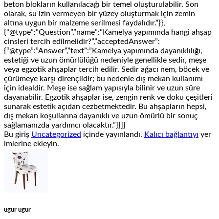
beton blokların kullanılacağı bir temel oluşturulabilir. Son
olarak, su izin vermeyen bir yüzey oluşturmak için zemin
altına uygun bir malzeme serilmesi faydalıdır.”}},
{“@type”:”Question”,”name”:”Kamelya yapımında hangi ahşap
cinsleri tercih edilmelidir?”,”acceptedAnswer”:
{“@type”:”Answer”,”text”:”Kamelya yapımında dayanıklılığı,
estetiği ve uzun ömürlülüğü nedeniyle genellikle sedir, meşe
veya egzotik ahşaplar tercih edilir. Sedir ağacı nem, böcek ve
çürümeye karşı dirençlidir; bu nedenle dış mekan kullanımı
için idealdir. Meşe ise sağlam yapısıyla bilinir ve uzun süre
dayanabilir. Egzotik ahşaplar ise, zengin renk ve doku çeşitleri
sunarak estetik açıdan cezbetmektedir. Bu ahşapların hepsi,
dış mekan koşullarına dayanıklı ve uzun ömürlü bir sonuç
sağlamanızda yardımcı olacaktır.”}}]}
Bu giriş
Uncategorized
içinde yayınlandı.
Kalıcı bağlantıyı
yer
imlerine ekleyin.
ugur ugur