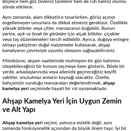
Böylece hem göz zevkiniz tazelenir hem de ruh haliniz olumlu
yönde etkilenir.
Aynı zamanda, alanı dikkatlice tasarlarken, görüş açınızı
engellemeyen unsurlara da dikkat etmeniz gerekiyor. Özellikle
yüksek bitkiler veya çitler, manzaranızı boğabilir. Bunun
yerine,
açık ve ferah bir görünüm
için alçak bitkiler, çiçekler
veya taş düzenlemeleri tercih edilebilir. Ayrıca, doğaya entegre
olmayı pekiştiren doğal malzemeler kullanarak, ahşap
kamelyanın çevresiyle uyumlu olmasını sağlayabilirsiniz.
Mümkünse, akşam saatlerinde muhteşem bir gün batımını
izleyebileceğiniz bir konum seçmeye özen gösterin. Böyle bir
yerde, arkadaşlarınızla veya ailenizle geçireceğiniz keyifli
vakitler, unutulmaz anıların kaynağı olacaktır. Özetle,
bahçenizin sunduğu manzaraları değerlendirmek,
ahşap
kamelya yeri
seçiminde hayati bir rol oynamaktadır.
Ahşap Kamelya Yeri İçin Uygun Zemin
ve Alt Yapı
Ahşap kamelya yeri
seçimi, yalnızca estetik değil, aynı
zamanda fonksiyonellik açısından da büyük önem taşır. İyi bir