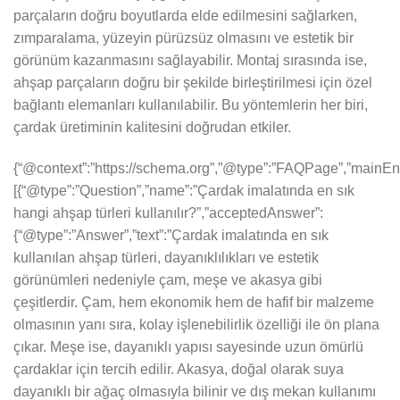
parçaların doğru boyutlarda elde edilmesini sağlarken,
zımparalama, yüzeyin pürüzsüz olmasını ve estetik bir
görünüm kazanmasını sağlayabilir. Montaj sırasında ise,
ahşap parçaların doğru bir şekilde birleştirilmesi için özel
bağlantı elemanları kullanılabilir. Bu yöntemlerin her biri,
çardak üretiminin kalitesini doğrudan etkiler.
{“@context”:”https://schema.org”,”@type”:”FAQPage”,”mainEnt
[{“@type”:”Question”,”name”:”Çardak imalatında en sık
hangi ahşap türleri kullanılır?”,”acceptedAnswer”:
{“@type”:”Answer”,”text”:”Çardak imalatında en sık
kullanılan ahşap türleri, dayanıklılıkları ve estetik
görünümleri nedeniyle çam, meşe ve akasya gibi
çeşitlerdir. Çam, hem ekonomik hem de hafif bir malzeme
olmasının yanı sıra, kolay işlenebilirlik özelliği ile ön plana
çıkar. Meşe ise, dayanıklı yapısı sayesinde uzun ömürlü
çardaklar için tercih edilir. Akasya, doğal olarak suya
dayanıklı bir ağaç olmasıyla bilinir ve dış mekan kullanımı