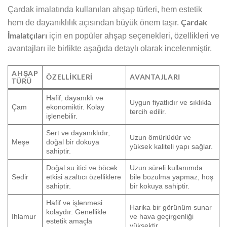
Çardak imalatında kullanılan ahşap türleri, hem estetik
Çardak
hem de dayanıklılık açısından büyük önem taşır.
İmalatçıları
için en popüler ahşap seçenekleri, özellikleri ve
avantajları ile birlikte aşağıda detaylı olarak incelenmiştir.
AHŞAP
ÖZELLIKLERI
AVANTAJLARI
TÜRÜ
Hafif, dayanıklı ve
Uygun fiyatlıdır ve sıklıkla
Çam
ekonomiktir. Kolay
tercih edilir.
işlenebilir.
Sert ve dayanıklıdır,
Uzun ömürlüdür ve
Meşe
doğal bir dokuya
yüksek kaliteli yapı sağlar.
sahiptir.
Doğal su itici ve böcek
Uzun süreli kullanımda
Sedir
etkisi azaltıcı özelliklere
bile bozulma yapmaz, hoş
sahiptir.
bir kokuya sahiptir.
Hafif ve işlenmesi
Harika bir görünüm sunar
kolaydır. Genellikle
Ihlamur
ve hava geçirgenliği
estetik amaçla
yüksektir.