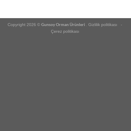
Gunsoy Orman Ürünleri
Copyright 2026 ©
. Gizlilik politikası -
Çerez politikası