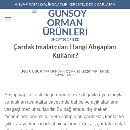
İçeriğe
AHŞAP KAMELYA, İNŞAATLIK KERESTE, DECK KAPLAMA
atla
UNCATEGORIZED
Çardak İmalatçıları Hangi Ahşapları
Kullanır?
UGUR UGUR
TARAFINDAN
OCAK 20, 2026
TARIHINDE
YAYINLANDI
Ahşap yapılar, estetik görünümleri ve doğayla uyumlarıyla
sundukları avantajlar sayesinde bahçe ve açık alanların
vazgeçilmez unsurlarıdır. Bu bağlamda, dış mekan
tasarımında önemli bir yere sahip olan çardaklar, konfor ve
şıklık arayanlar için ideal bir seçimdir. Ancak, çardak imalat