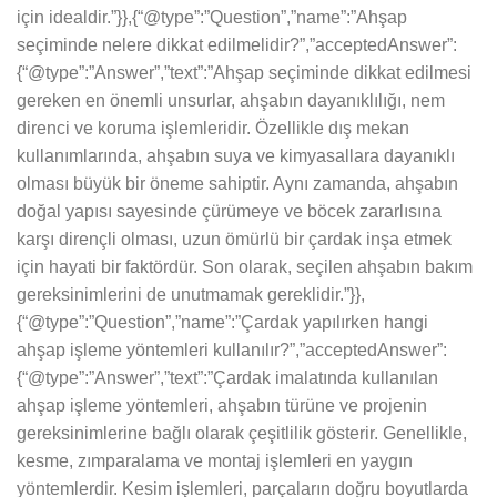
için idealdir.”}},{“@type”:”Question”,”name”:”Ahşap
seçiminde nelere dikkat edilmelidir?”,”acceptedAnswer”:
{“@type”:”Answer”,”text”:”Ahşap seçiminde dikkat edilmesi
gereken en önemli unsurlar, ahşabın dayanıklılığı, nem
direnci ve koruma işlemleridir. Özellikle dış mekan
kullanımlarında, ahşabın suya ve kimyasallara dayanıklı
olması büyük bir öneme sahiptir. Aynı zamanda, ahşabın
doğal yapısı sayesinde çürümeye ve böcek zararlısına
karşı dirençli olması, uzun ömürlü bir çardak inşa etmek
için hayati bir faktördür. Son olarak, seçilen ahşabın bakım
gereksinimlerini de unutmamak gereklidir.”}},
{“@type”:”Question”,”name”:”Çardak yapılırken hangi
ahşap işleme yöntemleri kullanılır?”,”acceptedAnswer”:
{“@type”:”Answer”,”text”:”Çardak imalatında kullanılan
ahşap işleme yöntemleri, ahşabın türüne ve projenin
gereksinimlerine bağlı olarak çeşitlilik gösterir. Genellikle,
kesme, zımparalama ve montaj işlemleri en yaygın
yöntemlerdir. Kesim işlemleri, parçaların doğru boyutlarda