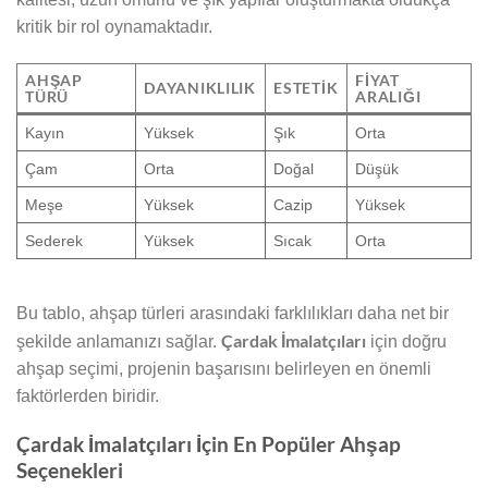
kritik bir rol oynamaktadır.
AHŞAP
FIYAT
DAYANIKLILIK
ESTETIK
TÜRÜ
ARALIĞI
Kayın
Yüksek
Şık
Orta
Çam
Orta
Doğal
Düşük
Meşe
Yüksek
Cazip
Yüksek
Sederek
Yüksek
Sıcak
Orta
Bu tablo, ahşap türleri arasındaki farklılıkları daha net bir
Çardak İmalatçıları
şekilde anlamanızı sağlar.
için doğru
ahşap seçimi, projenin başarısını belirleyen en önemli
faktörlerden biridir.
Çardak İmalatçıları İçin En Popüler Ahşap
Seçenekleri