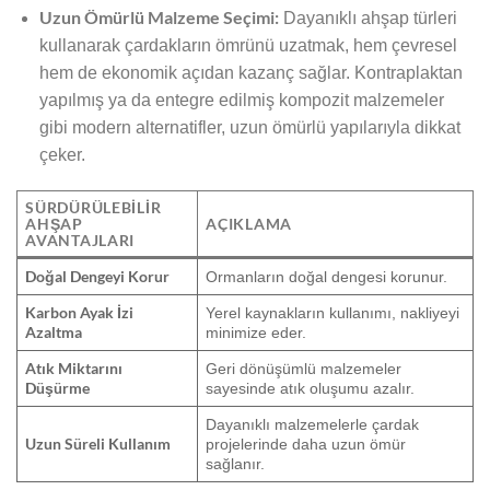
Uzun Ömürlü Malzeme Seçimi:
Dayanıklı ahşap türleri
kullanarak çardakların ömrünü uzatmak, hem çevresel
hem de ekonomik açıdan kazanç sağlar. Kontraplaktan
yapılmış ya da entegre edilmiş kompozit malzemeler
gibi modern alternatifler, uzun ömürlü yapılarıyla dikkat
çeker.
SÜRDÜRÜLEBILIR
AHŞAP
AÇIKLAMA
AVANTAJLARI
Doğal Dengeyi Korur
Ormanların doğal dengesi korunur.
Karbon Ayak İzi
Yerel kaynakların kullanımı, nakliyeyi
Azaltma
minimize eder.
Atık Miktarını
Geri dönüşümlü malzemeler
Düşürme
sayesinde atık oluşumu azalır.
Dayanıklı malzemelerle çardak
Uzun Süreli Kullanım
projelerinde daha uzun ömür
sağlanır.