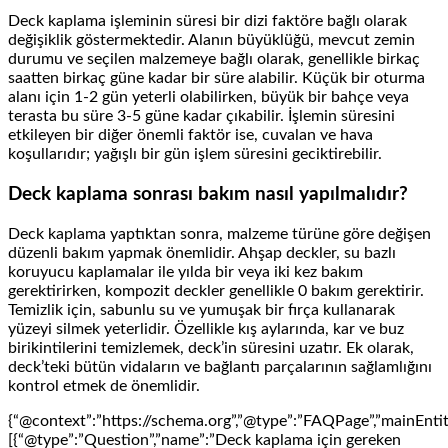
Deck kaplama işleminin süresi bir dizi faktöre bağlı olarak
değişiklik göstermektedir. Alanın büyüklüğü, mevcut zemin
durumu ve seçilen malzemeye bağlı olarak, genellikle birkaç
saatten birkaç güne kadar bir süre alabilir. Küçük bir oturma
alanı için 1-2 gün yeterli olabilirken, büyük bir bahçe veya
terasta bu süre 3-5 güne kadar çıkabilir. İşlemin süresini
etkileyen bir diğer önemli faktör ise, cuvalan ve hava
koşullarıdır; yağışlı bir gün işlem süresini geciktirebilir.
Deck kaplama sonrası bakım nasıl yapılmalıdır?
Deck kaplama yaptıktan sonra, malzeme türüne göre değişen
düzenli bakım yapmak önemlidir. Ahşap deckler, su bazlı
koruyucu kaplamalar ile yılda bir veya iki kez bakım
gerektirirken, kompozit deckler genellikle 0 bakım gerektirir.
Temizlik için, sabunlu su ve yumuşak bir fırça kullanarak
yüzeyi silmek yeterlidir. Özellikle kış aylarında, kar ve buz
birikintilerini temizlemek, deck’in süresini uzatır. Ek olarak,
deck’teki bütün vidaların ve bağlantı parçalarının sağlamlığını
kontrol etmek de önemlidir.
{“@context”:”https://schema.org”,”@type”:”FAQPage”,”mainEntit
[{“@type”:”Question”,”name”:”Deck kaplama için gereken