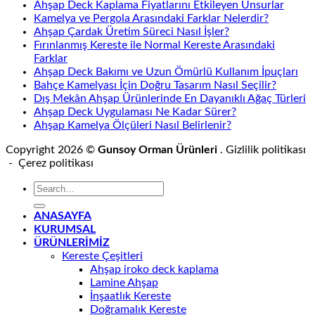
Ahşap Deck Kaplama Fiyatlarını Etkileyen Unsurlar
Kamelya ve Pergola Arasındaki Farklar Nelerdir?
Ahşap Çardak Üretim Süreci Nasıl İşler?
Fırınlanmış Kereste ile Normal Kereste Arasındaki
Farklar
Ahşap Deck Bakımı ve Uzun Ömürlü Kullanım İpuçları
Bahçe Kamelyası İçin Doğru Tasarım Nasıl Seçilir?
Dış Mekân Ahşap Ürünlerinde En Dayanıklı Ağaç Türleri
Ahşap Deck Uygulaması Ne Kadar Sürer?
Ahşap Kamelya Ölçüleri Nasıl Belirlenir?
Copyright 2026 ©
Gunsoy Orman Ürünleri
. Gizlilik politikası
- Çerez politikası
ANASAYFA
KURUMSAL
ÜRÜNLERİMİZ
Kereste Çeşitleri
Ahşap iroko deck kaplama
Lamine Ahşap
İnşaatlık Kereste
Doğramalık Kereste