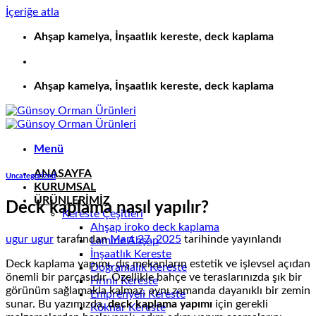
İçeriğe atla
Ahşap kamelya, İnşaatlık kereste, deck kaplama
Ahşap kamelya, İnşaatlık kereste, deck kaplama
Menü
ANASAYFA
Uncategorized
KURUMSAL
ÜRÜNLERİMİZ
Deck kaplama nasıl yapılır?
Kereste Çeşitleri
Ahşap iroko deck kaplama
ugur ugur
tarafından
Mart 27, 2025
tarihinde yayınlandı
Lamine Ahşap
İnşaatlık Kereste
Deck kaplama yapımı, dış mekanların estetik ve işlevsel açıdan
Doğramalık Kereste
önemli bir parçasıdır. Özellikle bahçe ve teraslarınızda şık bir
Fırınlı Kereste
görünüm sağlamakla kalmaz, aynı zamanda dayanıklı bir zemin
Emprenyeli Kereste
sunar. Bu yazımızda,
deck kaplama yapımı
için gerekli
Köknar Kereste