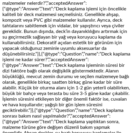
malzemeler nelerdir?”,”acceptedAnswer”:
{“@type”:”Answer”,”text”:”Deck kaplama işlemi için öncelikle
kaliteli bir deck malzemesi seçmelisiniz. Genellikle ahşap,
kompozit veya PVC gibi malzemeler kullanılır. Ayrıca, deck
tahtalarını sabitlemek için vidalar, bir yapıştırıcı veya çiviler
gereklidir. Bunun dışında, deck’in dayanıklılığını artırmak için
su geçirmezlik sağlayan bir yağ veya koruyucu kaplama da
kullanabilirsiniz. Dekoratif açıdan estetik bir görünüm için
yapacak olduğunuz zeminle uyumlu aksesuarlar da
düşünebilirsiniz.”}},{“@type”:”Question”,”name”:”Deck kaplama
işlemi ne kadar sürer?”,”acceptedAnswer”:
{“@type”:”Answer”,”text”:”Deck kaplama işleminin süresi bir
dizi faktöre bağlı olarak değişiklik göstermektedir. Alanın
büyüklüğü, mevcut zemin durumu ve seçilen malzemeye bağlı
olarak, genellikle birkaç saatten birkaç güne kadar bir süre
alabilir. Küçük bir oturma alanı için 1-2 gün yeterli olabilirken,
büyük bir bahçe veya terasta bu süre 3-5 güne kadar çıkabilir.
İşlemin süresini etkileyen bir diğer önemli faktör ise, cuvalan
ve hava koşullarıdır; yağışlı bir gün işlem süresini
geciktirebilir.”}},{“@type”:”Question”,”name”:”Deck kaplama
sonrası bakım nasıl yapılmalıdır?”,”acceptedAnswer”:
{“@type”:”Answer”,”text”:”Deck kaplama yaptıktan sonra,
malzeme türüne göre değişen düzenli bakım yapmak
önemlidir. Ahşap deckler, su bazlı koruyucu kaplamalar ile