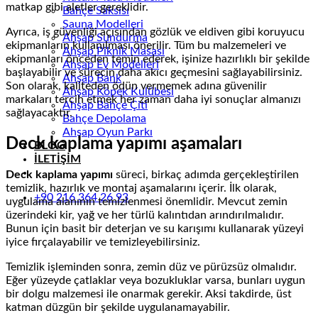
matkap gibi aletler gereklidir.
Bahçe Saksısı
Sauna Modelleri
Ayrıca, iş güvenliği açısından gözlük ve eldiven gibi koruyucu
Ahşap Sundurma
ekipmanların kullanılması önerilir. Tüm bu malzemeleri ve
Ahşap Piknik Masası
ekipmanları önceden temin ederek, işinize hazırlıklı bir şekilde
Ahşap Ev Modelleri
başlayabilir ve sürecin daha akıcı geçmesini sağlayabilirsiniz.
Ahşap Bank
Son olarak, kaliteden ödün vermemek adına güvenilir
Ahşap Köpek Kulübesi
markaları tercih etmek her zaman daha iyi sonuçlar almanızı
Ahşap Bahçe Çiti
sağlayacaktır.
Bahçe Depolama
Ahşap Oyun Parkı
Deck kaplama yapımı aşamaları
BLOG
İLETİŞİM
Deck kaplama yapımı
süreci, birkaç adımda gerçekleştirilen
temizlik, hazırlık ve montaj aşamalarını içerir. İlk olarak,
+90 216 364 26 93
uygulama alanının temizlenmesi önemlidir. Mevcut zemin
üzerindeki kir, yağ ve her türlü kalıntıdan arındırılmalıdır.
Bunun için basit bir deterjan ve su karışımı kullanarak yüzeyi
iyice fırçalayabilir ve temizleyebilirsiniz.
Temizlik işleminden sonra, zemin düz ve pürüzsüz olmalıdır.
Eğer yüzeyde çatlaklar veya bozukluklar varsa, bunları uygun
bir dolgu malzemesi ile onarmak gerekir. Aksi takdirde, üst
katman düzgün bir şekilde uygulanamayabilir.