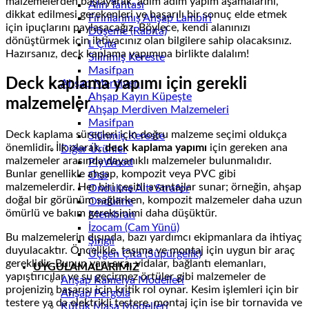
malzemelerden başlayarak, adım adım yapım aşamalarını,
Alın Tahtası
dikkat edilmesi gerekenleri ve başarılı bir sonuç elde etmek
Fırınlanmış Ahşap Lambiri
için ipuçlarını paylaşacağız. Böylece, kendi alanınızı
Döşeme (Rabıta)
dönüştürmek için ihtiyacınız olan bilgilere sahip olacaksınız.
L Çıta
Hazırsanız, deck kaplama yapımına birlikte dalalım!
Silinmiş Kereste
Masifpan
Deck kaplama yapımı için gerekli
Ahşap Merdiven
Ahşap Kayın Küpeşte
malzemeler
Ahşap Merdiven Malzemeleri
Masifpan
Deck kaplama süreçleri için doğru malzeme seçimi oldukça
Silinmiş Kereste
önemlidir. İlk olarak,
deck kaplama yapımı
için gereken ana
Diğer Ürünler
malzemeler arasında dayanıklı malzemeler bulunmalıdır.
PlyWood
Bunlar genellikle ahşap, kompozit veya PVC gibi
Osb
malzemelerdir. Her biri çeşitli avantajlar sunar; örneğin, ahşap
Onduline Altı Strafor
doğal bir görünüm sağlarken, kompozit malzemeler daha uzun
Onduline
ömürlü ve bakım gereksinimi daha düşüktür.
Membran
İzocam (Cam Yünü)
Bu malzemelerin dışında, bazı yardımcı ekipmanlara da ihtiyaç
Şıngıl
duyulacaktır. Öncelikle, taşıma ve montaj için uygun bir araç
Üçgen Çıta (Süpürgelik)
gereklidir. Bunun yanı sıra, vidalar, bağlantı elemanları,
UYGULAMALARIMIZ
yapıştırıcılar ve su geçirmez örtüler gibi malzemeler de
Ahşap Kamelya Modelleri
projenizin başarısı için kritik rol oynar. Kesim işlemleri için bir
Ahşap Pergola
testere ya da elektrikli testere, montaj için ise bir tornavida ve
Kütük Masa Modelleri