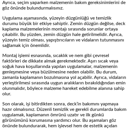
Ayrıca, seçim yaparken malzemenin bakım gereksinimlerini de
göz önünde bulundurmalısınız.
Uygulama aşamasında, yüzeyin düzgünlüğü ve temizlik
durumu büyük bir etkiye sahiptir. Zemin düzgün değilse, deck
kaplama malzemelerinin montajı sırasında sorunlar ortaya
çıkabilir. Bu yüzden, zemin düzgün hale getirilmelidir. Ayrıca,
yüzeyin temiz olması, yapıştırıcıların ve vidaların tutunmasını
sağlamak için önemlidir.
Montaj işlemi esnasında, sıcaklık ve nem gibi çevresel
faktörleri de dikkate almak gerekmektedir. Aşırı sıcak veya
soğuk hava koşullarında yapılan uygulamalar, malzemenin
genleşmesine veya büzülmesine neden olabilir. Bu durum,
zamanla kaplamanın bozulmasına yol açabilir. Ayrıca, vidaların
yerleştirilmesi sırasında uygun aralıkların bırakıldığından emin
olunmalıdır, böylece malzeme hareket edebilme alanına sahip
olur.
Son olarak, işi bitirdikten sonra, deck’in bakımını yapmaya
hazır olmalısınız. Düzenli temizlik ve gerekli durumlarda bakım
uygulamak, kaplamanın ömrünü uzatır ve ilk günkü
görünümünü korumasına yardımcı olur. Bu aşamaları göz
önünde bulundurarak, hem işlevsel hem de estetik açıdan