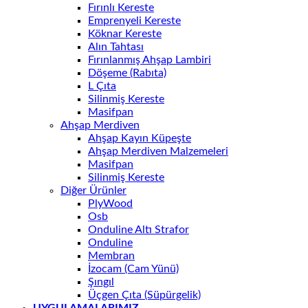
Fırınlı Kereste
Emprenyeli Kereste
Köknar Kereste
Alın Tahtası
Fırınlanmış Ahşap Lambiri
Döşeme (Rabıta)
L Çıta
Silinmiş Kereste
Masifpan
Ahşap Merdiven
Ahşap Kayın Küpeşte
Ahşap Merdiven Malzemeleri
Masifpan
Silinmiş Kereste
Diğer Ürünler
PlyWood
Osb
Onduline Altı Strafor
Onduline
Membran
İzocam (Cam Yünü)
Şıngıl
Üçgen Çıta (Süpürgelik)