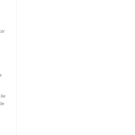
bir
a
ile
lde