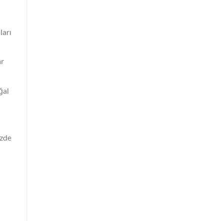
ları
ar
ğal
izde