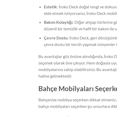
Estetik
: İroko Deck doğal rengi ve dokus
elde etmek istiyorsanız, İroko Deck mobily
Bakım Kolaylığı
: Diğer ahşap türlerine g
düzenli bir temizlik ve hafif bir bakım il
Çevre Dostu
: İroko Deck, geri dönüşüml
çevre dostu bir tercih yapmak isteyenler i
Bu avantajlar göz önüne alındığında, İroko D
seçenek olarak öne çıkıyor. Hem doğayla uy
mobilyalarına sahip olabilirsiniz. Bu avant
haline gelmektedir.
Bahçe Mobilyaları Seçerke
Bahçenize mobilya seçerken dikkat etmeniz 
bahçe mobilyaları seçerken şu unsurlara dik