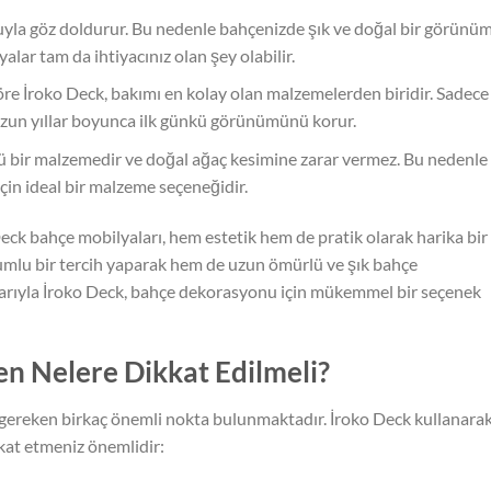
uyla göz doldurur. Bu nedenle bahçenizde şık ve doğal bir görünü
alar tam da ihtiyacınız olan şey olabilir.
öre İroko Deck, bakımı en kolay olan malzemelerden biridir. Sadece
e uzun yıllar boyunca ilk günkü görünümünü korur.
ü bir malzemedir ve doğal ağaç kesimine zarar vermez. Bu nedenle
çin ideal bir malzeme seçeneğidir.
eck bahçe mobilyaları, hem estetik hem de pratik olarak harika bir
umlu bir tercih yaparak hem de uzun ömürlü ve şık bahçe
ajlarıyla İroko Deck, bahçe dekorasyonu için mükemmel bir seçenek
n Nelere Dikkat Edilmeli?
gereken birkaç önemli nokta bulunmaktadır. İroko Deck kullanara
kat etmeniz önemlidir: