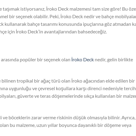
ze taşımak istiyorsanız, İroko Deck malzemesi tam size göre! Bu öze
el bir seçenek olabilir. Peki, İroko Deck nedir ve bahçe mobilyala
eck kullanarak bahçe tasarımı konusunda ipuçlarına göz atmadan k
ahçe için İroko Deck’in avantajlarından bahsedeceğiz.
 arasında popüler bir seçenek olan
İroko Deck
nedir, gelin birlikte
le bilinen tropikal bir ağaç türü olan İroko ağacından elde edilen bir
na uygunluğu ve çevresel koşullara karşı direnci nedeniyle tercih
bilyaları, güverte ve teras döşemelerinde sıkça kullanılan bir malz
i ve böceklerin zarar verme riskinin düşük olmasıyla bilinir. Ayrıca,
ı olan bu malzeme, uzun yıllar boyunca dayanıklı bir döşeme veya