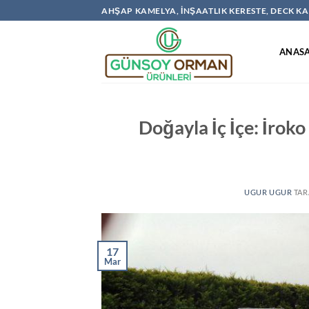
İçeriğe
AHŞAP KAMELYA, İNŞAATLIK KERESTE, DECK 
atla
ANAS
Doğayla İç İçe: İrok
UGUR UGUR
TAR
17
Mar