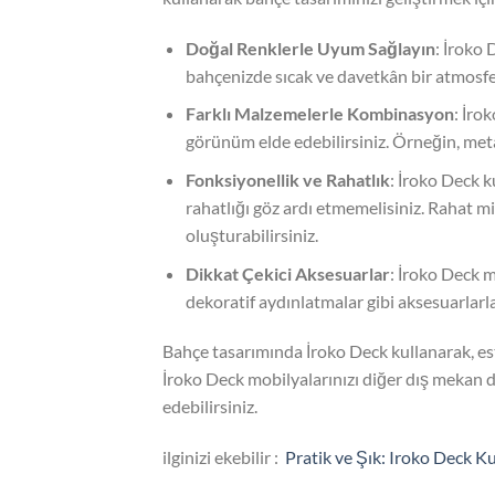
Doğal Renklerle Uyum Sağlayın
: İroko 
bahçenizde sıcak ve davetkân bir atmosfer
Farklı Malzemelerle Kombinasyon
: İro
görünüm elde edebilirsiniz. Örneğin, meta
Fonksiyonellik ve Rahatlık
: İroko Deck k
rahatlığı göz ardı etmemelisiniz. Rahat m
oluşturabilirsiniz.
Dikkat Çekici Aksesuarlar
: İroko Deck m
dekoratif aydınlatmalar gibi aksesuarlarl
Bahçe tasarımında İroko Deck kullanarak, estet
İroko Deck mobilyalarınızı diğer dış mekan de
edebilirsiniz.
ilginizi ekebilir :
Pratik ve Şık: Iroko Deck Ku