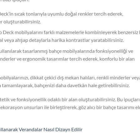
Deck’in sıcak tonlarıyla uyumlu doğal renkler tercih ederek,
 oluşturabilirsiniz.
ko Deck mobilyalarını farklı malzemelerle kombinleyerek benzersiz 
l veya ahşap detaylarla harika kontrastlar yaratabilirsiniz.
ullanılarak tasarlanmış bahçe mobilyalarında fonksiyonelliği ve
inderler ve ergonomik tasarımlar tercih ederek, konforlu bir alan
obilyalarınızı, dikkat çekici dış mekan halıları, renkli minderler vey
a tamamlayarak, bahçenizi daha davetkân hale getirebilirsiniz.
ik ve fonksiyonellik odaklı bir alan oluşturabilirsiniz. Bu ipuçları 
korasyon unsurları ile birleştirerek, göz alıcı bir bahçe tasarımı e
llanarak Verandalar Nasıl Dizayn Edilir