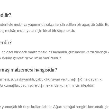
dilir?
 nedeniyle mobilya yapımında sıkça tercih edilen bir ağaç türüdür. B
dış mekân mobilyaları için ideal bir seçenektir.
erdir?
ılan özel bir deck malzemesidir. Dayanıklı, çürümeye karşı dirençli 
k bakım gerektirir ve uzun ömürlüdür.
umaş malzemesi hangisidir?
esi, suya dayanıklı, çabuk kuruyan ve güneş ışığına dayanıklı
Bu kumaşlar, uzun süre dış mekânda kullanım için idealdir.
e yumuşak bir fırça kullanılabilir. Ağacın doğal rengini korumak içi