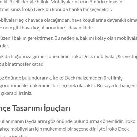
ıklı özellikleriyle bilinir. Mobilyaların uzun ömürlü olmasını
tmelisiniz. İroko Deck bu konuda harika bir seçenektir.
bilyaları açık havada olacağından, hava koşullarına dayanıklı olma
 nem gibi hava koşullarına karşı dayanıklıdır.
düzenli bakım gerektirmez. Bu nedenle, bakımı kolay olan mobilyal
ğlar.
ak da hoşunuza gitmesi önemlidir. İroko Deck mobilyalar, şık ve do
ş bir atmosfer katar.
 göz önünde bulundurarak, İroko Deck malzemeden üretilmiş
k görünümü ile mükemmel bir seçenek olacaktır. Bu sayede, bahçen
çıkarabilirsiniz.
çe Tasarımı İpuçları
 kullanmanın faydalarını göz önünde bulundurmak önemlidir. İroko
ahçe mobilyaları için mükemmel bir seçenektir. İşte İroko Deck
 bazı ipuçları: