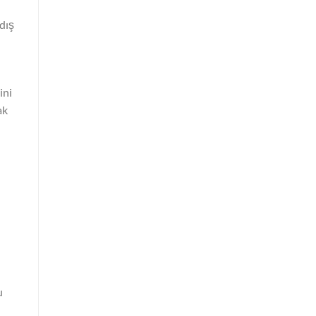
dış
ini
ak
u