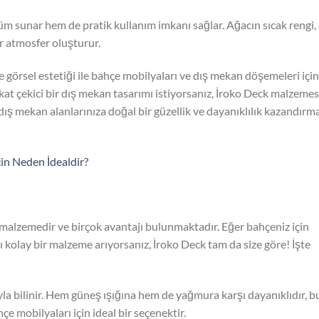
üm sunar hem de pratik kullanım imkanı sağlar. Ağacın sıcak rengi, 
r atmosfer oluşturur.
ve görsel estetiği ile bahçe mobilyaları ve dış mekan döşemeleri için
kat çekici bir dış mekan tasarımı istiyorsanız, İroko Deck malzemes
dış mekan alanlarınıza doğal bir güzellik ve dayanıklılık kazandırm
çin Neden İdealdir?
r malzemedir ve birçok avantajı bulunmaktadır. Eğer bahçeniz için
ı kolay bir malzeme arıyorsanız, İroko Deck tam da size göre! İşte
ıyla bilinir. Hem güneş ışığına hem de yağmura karşı dayanıklıdır, b
e mobilyaları için ideal bir seçenektir.