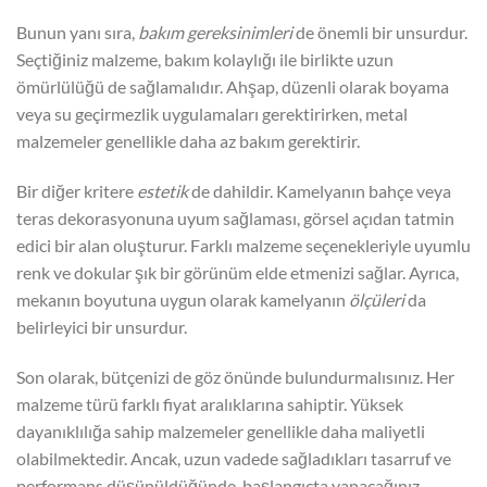
Bunun yanı sıra,
bakım gereksinimleri
de önemli bir unsurdur.
Seçtiğiniz malzeme, bakım kolaylığı ile birlikte uzun
ömürlülüğü de sağlamalıdır. Ahşap, düzenli olarak boyama
veya su geçirmezlik uygulamaları gerektirirken, metal
malzemeler genellikle daha az bakım gerektirir.
Bir diğer kritere
estetik
de dahildir. Kamelyanın bahçe veya
teras dekorasyonuna uyum sağlaması, görsel açıdan tatmin
edici bir alan oluşturur. Farklı malzeme seçenekleriyle uyumlu
renk ve dokular şık bir görünüm elde etmenizi sağlar. Ayrıca,
mekanın boyutuna uygun olarak kamelyanın
ölçüleri
da
belirleyici bir unsurdur.
Son olarak, bütçenizi de göz önünde bulundurmalısınız. Her
malzeme türü farklı fiyat aralıklarına sahiptir. Yüksek
dayanıklılığa sahip malzemeler genellikle daha maliyetli
olabilmektedir. Ancak, uzun vadede sağladıkları tasarruf ve
performans düşünüldüğünde, başlangıçta yapacağınız