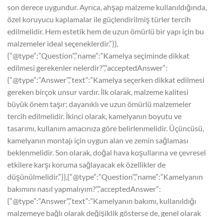
son derece uygundur. Ayrıca, ahşap malzeme kullanıldığında,
özel koruyucu kaplamalar ile güçlendirilmiş türler tercih
edilmelidir. Hem estetik hem de uzun ömürlü bir yapı için bu
malzemeler ideal seçeneklerdir.”}},
{“@type”:”Question”,”name”:”Kamelya seçiminde dikkat
edilmesi gerekenler nelerdir?”,”acceptedAnswer”:
{“@type”:”Answer”,”text”:”Kamelya seçerken dikkat edilmesi
gereken birçok unsur vardır. İlk olarak, malzeme kalitesi
büyük önem taşır; dayanıklı ve uzun ömürlü malzemeler
tercih edilmelidir. İkinci olarak, kamelyanın boyutu ve
tasarımı, kullanım amacınıza göre belirlenmelidir. Üçüncüsü,
kamelyanın montajı için uygun alan ve zemin sağlaması
beklenmelidir. Son olarak, doğal hava koşullarına ve çevresel
etkilere karşı koruma sağlayacak ek özellikler de
düşünülmelidir.”}},{“@type”:”Question”,”name”:”Kamelyanın
bakımını nasıl yapmalıyım?”,”acceptedAnswer”:
{“@type”:”Answer”,”text”:”Kamelyanın bakımı, kullanıldığı
malzemeye bağlı olarak değişiklik gösterse de, genel olarak