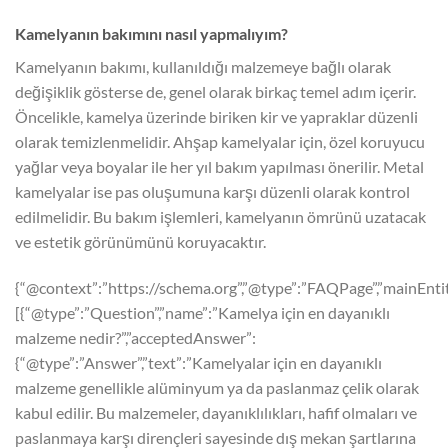
Kamelyanın bakımını nasıl yapmalıyım?
Kamelyanın bakımı, kullanıldığı malzemeye bağlı olarak
değişiklik gösterse de, genel olarak birkaç temel adım içerir.
Öncelikle, kamelya üzerinde biriken kir ve yapraklar düzenli
olarak temizlenmelidir. Ahşap kamelyalar için, özel koruyucu
yağlar veya boyalar ile her yıl bakım yapılması önerilir. Metal
kamelyalar ise pas oluşumuna karşı düzenli olarak kontrol
edilmelidir. Bu bakım işlemleri, kamelyanın ömrünü uzatacak
ve estetik görünümünü koruyacaktır.
{“@context”:”https://schema.org”,”@type”:”FAQPage”,”mainEntit
[{“@type”:”Question”,”name”:”Kamelya için en dayanıklı
malzeme nedir?”,”acceptedAnswer”:
{“@type”:”Answer”,”text”:”Kamelyalar için en dayanıklı
malzeme genellikle alüminyum ya da paslanmaz çelik olarak
kabul edilir. Bu malzemeler, dayanıklılıkları, hafif olmaları ve
paslanmaya karşı dirençleri sayesinde dış mekan şartlarına