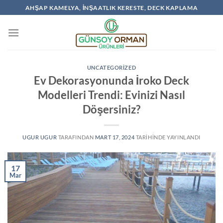
İçeriğe
AHŞAP KAMELYA, İNŞAATLIK KERESTE, DECK KAPLAMA
atla
UNCATEGORIZED
Ev Dekorasyonunda İroko Deck
Modelleri Trendi: Evinizi Nasıl
Döşersiniz?
UGUR UGUR
TARAFINDAN
MART 17, 2024
TARIHINDE YAYINLANDI
17
Mar