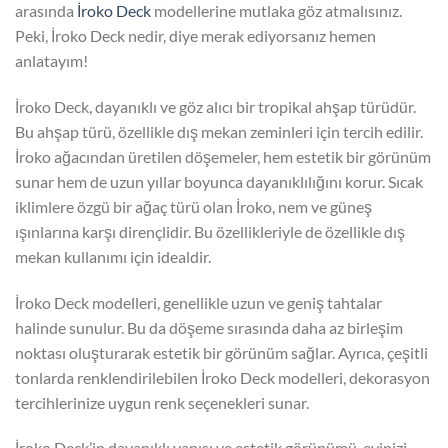
arasında
İroko Deck
modellerine mutlaka göz atmalısınız.
Peki, İroko Deck nedir, diye merak ediyorsanız hemen
anlatayım!
İroko Deck, dayanıklı ve göz alıcı bir tropikal ahşap türüdür.
Bu ahşap türü, özellikle dış mekan zeminleri için tercih edilir.
İroko ağacından üretilen döşemeler, hem estetik bir görünüm
sunar hem de uzun yıllar boyunca dayanıklılığını korur. Sıcak
iklimlere özgü bir ağaç türü olan İroko, nem ve güneş
ışınlarına karşı dirençlidir. Bu özellikleriyle de özellikle dış
mekan kullanımı için idealdir.
İroko Deck modelleri, genellikle uzun ve geniş tahtalar
halinde sunulur. Bu da döşeme sırasında daha az birleşim
noktası oluşturarak estetik bir görünüm sağlar. Ayrıca, çeşitli
tonlarda renklendirilebilen İroko Deck modelleri, dekorasyon
tercihlerinize uygun renk seçenekleri sunar.
İroko Deck’in dayanıklı yapısı ve estetik görünümü, evinizi