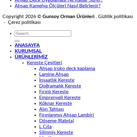
Ahşap Kamelya Ölçüleri Nasıl Belirlenir?
Copyright 2026 ©
Gunsoy Orman Ürünleri
. Gizlilik politikası
- Çerez politikası
ANASAYFA
KURUMSAL
ÜRÜNLERİMİZ
Kereste Çeşitleri
Ahşap iroko deck kaplama
Lamine Ahşap
İnşaatlık Kereste
Doğramalık Kereste
Fırınlı Kereste
Emprenyeli Kereste
Köknar Kereste
Alın Tahtası
Fırınlanmış Ahşap Lambiri
Döşeme (Rabıta)
L Çıta
Silinmiş Kereste