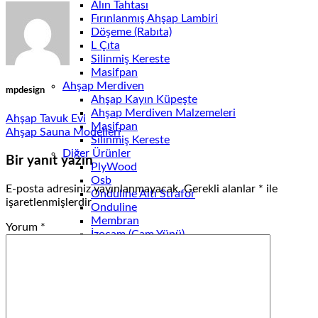
Alın Tahtası
Fırınlanmış Ahşap Lambiri
Döşeme (Rabıta)
L Çıta
Silinmiş Kereste
Masifpan
Ahşap Merdiven
mpdesign
Ahşap Kayın Küpeşte
Ahşap Merdiven Malzemeleri
Ahşap Tavuk Evi
Masifpan
Ahşap Sauna Modelleri
Silinmiş Kereste
Diğer Ürünler
Bir yanıt yazın
PlyWood
Osb
E-posta adresiniz yayınlanmayacak.
Gerekli alanlar
*
ile
Onduline Altı Strafor
işaretlenmişlerdir
Onduline
Membran
Yorum
*
İzocam (Cam Yünü)
Şıngıl
Üçgen Çıta (Süpürgelik)
UYGULAMALARIMIZ
Ahşap Kamelya Modelleri
Ahşap Pergola
Kütük Masa Modelleri