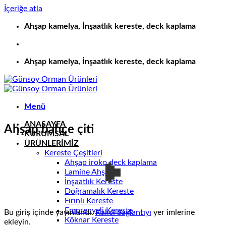
İçeriğe atla
Ahşap kamelya, İnşaatlık kereste, deck kaplama
Ahşap kamelya, İnşaatlık kereste, deck kaplama
Menü
ANASAYFA
Ahşap bahçe çiti
KURUMSAL
ÜRÜNLERİMİZ
Kereste Çeşitleri
Ahşap iroko deck kaplama
Lamine Ahşap
İnşaatlık Kereste
Doğramalık Kereste
Fırınlı Kereste
Emprenyeli Kereste
Bu giriş içinde yayınlandı.
Kalıcı bağlantıyı
yer imlerine
Köknar Kereste
ekleyin.