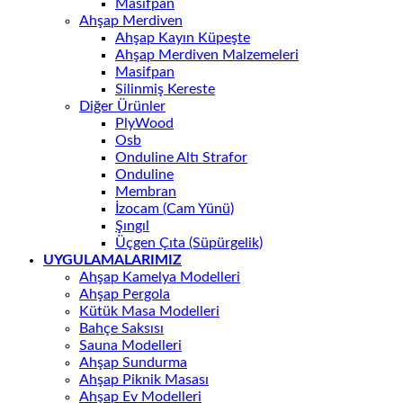
Masifpan
Ahşap Merdiven
Ahşap Kayın Küpeşte
Ahşap Merdiven Malzemeleri
Masifpan
Silinmiş Kereste
Diğer Ürünler
PlyWood
Osb
Onduline Altı Strafor
Onduline
Membran
İzocam (Cam Yünü)
Şıngıl
Üçgen Çıta (Süpürgelik)
UYGULAMALARIMIZ
Ahşap Kamelya Modelleri
Ahşap Pergola
Kütük Masa Modelleri
Bahçe Saksısı
Sauna Modelleri
Ahşap Sundurma
Ahşap Piknik Masası
Ahşap Ev Modelleri