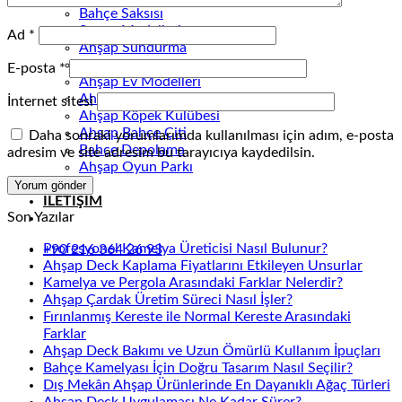
Bahçe Saksısı
Sauna Modelleri
Ad
*
Ahşap Sundurma
Ahşap Piknik Masası
E-posta
*
Ahşap Ev Modelleri
Ahşap Bank
İnternet sitesi
Ahşap Köpek Kulübesi
Ahşap Bahçe Çiti
Daha sonraki yorumlarımda kullanılması için adım, e-posta
Bahçe Depolama
adresim ve site adresim bu tarayıcıya kaydedilsin.
Ahşap Oyun Parkı
BLOG
İLETİŞİM
Son Yazılar
Profesyonel Kamelya Üreticisi Nasıl Bulunur?
+90 216 364 26 93
Ahşap Deck Kaplama Fiyatlarını Etkileyen Unsurlar
Kamelya ve Pergola Arasındaki Farklar Nelerdir?
Ahşap Çardak Üretim Süreci Nasıl İşler?
Fırınlanmış Kereste ile Normal Kereste Arasındaki
Farklar
Ahşap Deck Bakımı ve Uzun Ömürlü Kullanım İpuçları
Bahçe Kamelyası İçin Doğru Tasarım Nasıl Seçilir?
Dış Mekân Ahşap Ürünlerinde En Dayanıklı Ağaç Türleri
Ahşap Deck Uygulaması Ne Kadar Sürer?