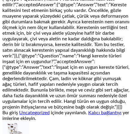
edilir?”,”acceptedAnswer”:{“@type”:”Answer”,”text”:”Kereste
kalitesini test etmenin birkaç yolu vardır. Öncelikle, gözle
muayene yaparak yüzeydeki çatlak, çürük veya deformasyon
gibi durumlara bakmak gerekir. Ayrıca kerestenin nem oranını
ölçmek için nem ölçer kullanılabilir. Kerestenin sertliğini test
etmek için, bir çivi veya aletle yüzeyine hafif bir darbe
uygulayarak, çivi veya aletin ne kadar daldığına bakılabilir;
derin bir iz bırakmıyorsa, kereste kalitesidir. Tüm bu testler,
satın alınacak kerestenin yapısal dayanıklılığı hakkında bilgi
verir.”}},{“@type”:”Question”,”name”:”Hangi kereste türleri
inşaat için en uygundur?”,”acceptedAnswer”:
{“@type”:”Answer”,”text”:”İnşaat için en uygun kereste türleri,
genellikle dayanıklılık ve taşıma kapasitesi açısından
değerlendirilmektedir. Çam, ladin ve köknar gibi yumuşak
ağaç türleri, hafif yapıları nedeniyle yaygın olarak tercih
edilmektedir. Bununla birlikte, meşe ve ceviz gibi sert ağaçlar,
daha fazla dayanıklılık ve uzun ömür sunması nedeniyle özel
uygulamalar için tercih edilir. Hangi türün en uygun olduğu,
projenin ihtiyaçlarına ve bütçesine bağlı olarak değişir.”}}]}
Bu giriş
Uncategorized
içinde yayınlandı.
Kalıcı bağlantıyı
yer
imlerine ekleyin.