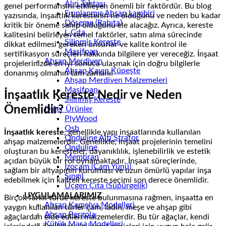
Alın Tahtası
genel performansını etkileyen önemli bir faktördür. Bu blog
Fırınlanmış Ahşap Lambiri
yazısında, inşaatlık kerestenin ne olduğunu ve neden bu kadar
Döşeme (Rabıta)
kritik bir öneme sahip olduğunu ele alacağız. Ayrıca, kereste
L Çıta
kalitesini belirleyen temel faktörler, satın alma sürecinde
Silinmiş Kereste
dikkat edilmesi gereken unsurlar ve kalite kontrol ile
Masifpan
sertifikasyon süreçleri hakkında bilgilere yer vereceğiz. İnşaat
Ahşap Merdiven
projelerinizde en iyi sonuca ulaşmak için doğru bilgilerle
Ahşap Kayın Küpeşte
donanmış olmanın tam zamanı!
Ahşap Merdiven Malzemeleri
Masifpan
İnşaatlık Kereste Nedir ve Neden
Silinmiş Kereste
Önemlidir?
Diğer Ürünler
PlyWood
Osb
İnşaatlık kereste
, genellikle yapı inşaatlarında kullanılan
Onduline Altı Strafor
ahşap malzemelerdir. Genellikle, inşaat projelerinin temelini
Onduline
oluşturan bu keresteler, dayanıklılık, işlenebilirlik ve estetik
Membran
açıdan büyük bir rol oynamaktadır. İnşaat süreçlerinde,
İzocam (Cam Yünü)
sağlam bir altyapının kurulması ve uzun ömürlü yapılar inşa
Şıngıl
edebilmek için kaliteli kereste seçimi son derece önemlidir.
Üçgen Çıta (Süpürgelik)
UYGULAMALARIMIZ
Birçok farklı türde kereste bulunmasına rağmen, inşaatta en
Ahşap Kamelya Modelleri
yaygın kullanılan türler çam, ladin, meşe ve ahşap gibi
Ahşap Pergola
ağaçlardan elde edilen malzemelerdir. Bu tür ağaçlar, kendi
Kütük Masa Modelleri