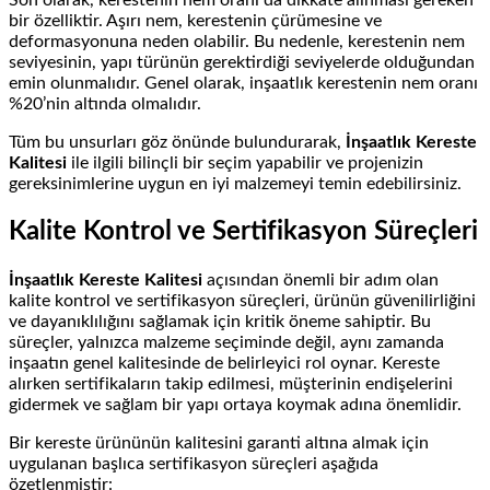
Son olarak, kerestenin nem oranı da dikkate alınması gereken
bir özelliktir. Aşırı nem, kerestenin çürümesine ve
deformasyonuna neden olabilir. Bu nedenle, kerestenin nem
seviyesinin, yapı türünün gerektirdiği seviyelerde olduğundan
emin olunmalıdır. Genel olarak, inşaatlık kerestenin nem oranı
%20’nin altında olmalıdır.
Tüm bu unsurları göz önünde bulundurarak,
İnşaatlık Kereste
Kalitesi
ile ilgili bilinçli bir seçim yapabilir ve projenizin
gereksinimlerine uygun en iyi malzemeyi temin edebilirsiniz.
Kalite Kontrol ve Sertifikasyon Süreçleri
İnşaatlık Kereste Kalitesi
açısından önemli bir adım olan
kalite kontrol ve sertifikasyon süreçleri, ürünün güvenilirliğini
ve dayanıklılığını sağlamak için kritik öneme sahiptir. Bu
süreçler, yalnızca malzeme seçiminde değil, aynı zamanda
inşaatın genel kalitesinde de belirleyici rol oynar. Kereste
alırken sertifikaların takip edilmesi, müşterinin endişelerini
gidermek ve sağlam bir yapı ortaya koymak adına önemlidir.
Bir kereste ürününün kalitesini garanti altına almak için
uygulanan başlıca sertifikasyon süreçleri aşağıda
özetlenmiştir: