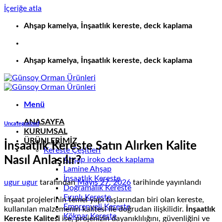
İçeriğe atla
Ahşap kamelya, İnşaatlık kereste, deck kaplama
Ahşap kamelya, İnşaatlık kereste, deck kaplama
Menü
ANASAYFA
Uncategorized
KURUMSAL
ÜRÜNLERİMİZ
İnşaatlık Kereste Satın Alırken Kalite
Kereste Çeşitleri
Nasıl Anlaşılır?
Ahşap iroko deck kaplama
Lamine Ahşap
İnşaatlık Kereste
ugur ugur
tarafından
Mayıs 27, 2026
tarihinde yayınlandı
Doğramalık Kereste
Fırınlı Kereste
İnşaat projelerinin temel yapı taşlarından biri olan kereste,
Emprenyeli Kereste
kullanılan malzemenin kalitesi ile doğrudan ilişkilidir.
İnşaatlık
Köknar Kereste
Kereste Kalitesi
ise, projenizin dayanıklılığını, güvenliğini ve