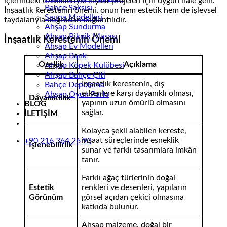
içlerindeki özellikleriyle inşaat projeleri için uygun hale gelir.
Bahçe Saksısı
İnşaatlık kerestenin önemi, onun hem estetik hem de işlevsel
Sauna Modelleri
faydalarıyla doğrudan bağlantılıdır.
Ahşap Sundurma
Ahşap Piknik Masası
İnşaatlık Kerestenin Önemi
Ahşap Ev Modelleri
Ahşap Bank
Özellik
Açıklama
Ahşap Köpek Kulübesi
Ahşap Bahçe Çiti
İnşaatlık kerestenin, dış
Bahçe Depolama
etkenlere karşı dayanıklı olması,
Ahşap Oyun Parkı
Dayanıklılık
yapının uzun ömürlü olmasını
BLOG
sağlar.
İLETİŞİM
Kolayca şekil alabilen kereste,
inşaat süreçlerinde esneklik
+90 216 364 26 93
İşlenebilirlik
sunar ve farklı tasarımlara imkân
tanır.
Farklı ağaç türlerinin doğal
Estetik
renkleri ve desenleri, yapıların
Görünüm
görsel açıdan çekici olmasına
katkıda bulunur.
Ahşap malzeme, doğal bir