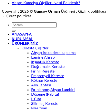
Ahşap Kamelya Ölçüleri Nasıl Belirlenir?
Copyright 2026 ©
Gunsoy Orman Ürünleri
. Gizlilik politikası
- Çerez politikası
ANASAYFA
KURUMSAL
ÜRÜNLERİMİZ
Kereste Çeşitleri
Ahşap iroko deck kaplama
Lamine Ahşap
İnşaatlık Kereste
Doğramalık Kereste
Fırınlı Kereste
Emprenyeli Kereste
Köknar Kereste
Alın Tahtası
Fırınlanmış Ahşap Lambiri
Döşeme (Rabıta)
L Çıta
Silinmiş Kereste
Masifpan