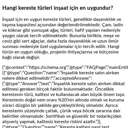
Hangi kereste türleri inşaat için en uygundur?
İnşaat için en uygun kereste türleri, genellikle dayanıklılık ve
taşıma kapasitesi açısından değerlendirilmektedir. Çam, ladin
ve köknar gibi yumuşak ağaç türleri, hafif yapıları nedeniyle
yaygın olarak tercih edilmektedir. Bununla birlikte, meşe ve
ceviz gibi sert ağaçlar, daha fazla dayanıklılık ve uzun ömür
sunması nedeniyle özel uygulamalar için tercih edilir. Hangi
türün en uygun olduğu, projenin ihtiyaçlarına ve bütçesine
bağlı olarak değişir.
{“@context”:”https://schema.org”,”@type”:”FAQPage”,”mainEntit
[{“@type”:”Question”,”name”:”İnşaatlık kereste satın alırken
nelere dikkat edilmelidir?”,”acceptedAnswer”:
{“@type”:”Answer”,”text”:”İnşaatlık kereste satın alırken dikkat
edilmesi gereken birçok faktör bulunmaktadır. Öncelikle
kerestenin türü, kalitesi ve kullanılacak alan büyük önem taşır.
Kerestenin doğal nem oranı %20’nin altında olmalı ve kuruma
süreci düzgün bir şekilde gerçekleştirilmiş olmalıdır. Ayrıca
kerestenin yüzeyinde çatlak, çürük veya böcek zararına dair
belirtiler olmamalıdır. Sertifikalı ve güvenilir bir tedarikçiden
alışveriş yapmak, kalitesiz kereste riskini azaltır.”}},
{“@type”:”Question”,”name”:”Kereste kalitesi nasıl test