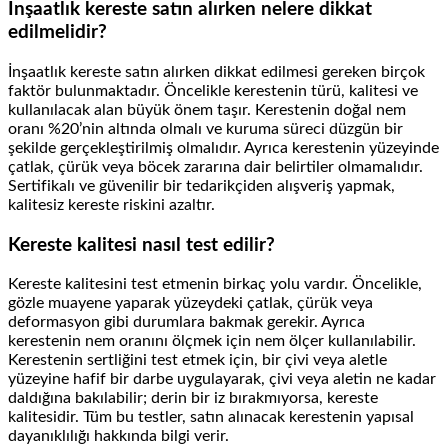
İnşaatlık kereste satın alırken nelere dikkat
edilmelidir?
İnşaatlık kereste satın alırken dikkat edilmesi gereken birçok
faktör bulunmaktadır. Öncelikle kerestenin türü, kalitesi ve
kullanılacak alan büyük önem taşır. Kerestenin doğal nem
oranı %20’nin altında olmalı ve kuruma süreci düzgün bir
şekilde gerçekleştirilmiş olmalıdır. Ayrıca kerestenin yüzeyinde
çatlak, çürük veya böcek zararına dair belirtiler olmamalıdır.
Sertifikalı ve güvenilir bir tedarikçiden alışveriş yapmak,
kalitesiz kereste riskini azaltır.
Kereste kalitesi nasıl test edilir?
Kereste kalitesini test etmenin birkaç yolu vardır. Öncelikle,
gözle muayene yaparak yüzeydeki çatlak, çürük veya
deformasyon gibi durumlara bakmak gerekir. Ayrıca
kerestenin nem oranını ölçmek için nem ölçer kullanılabilir.
Kerestenin sertliğini test etmek için, bir çivi veya aletle
yüzeyine hafif bir darbe uygulayarak, çivi veya aletin ne kadar
daldığına bakılabilir; derin bir iz bırakmıyorsa, kereste
kalitesidir. Tüm bu testler, satın alınacak kerestenin yapısal
dayanıklılığı hakkında bilgi verir.