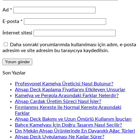
Ad
*
E-posta
*
İnternet sitesi
Daha sonraki yorumlarımda kullanılması için adım, e-posta
adresim ve site adresim bu tarayıcıya kaydedilsin.
Son Yazılar
Profesyonel Kamelya Üreticisi Nasıl Bulunur?
Ahşap Deck Kaplama Fiyatlarını Etkileyen Unsurlar
Kamelya ve Pergola Arasındaki Farklar Nelerdir?
Ahşap Çardak Üretim Süreci Nasıl İşler?
Fırınlanmış Kereste ile Normal Kereste Arasındaki
Farklar
Ahşap Deck Bakımı ve Uzun Ömürlü Kullanım İpuçları
Bahçe Kamelyası İçin Doğru Tasarım Nasıl Seçilir?
Dış Mekân Ahşap Ürünlerinde En Dayanıklı Ağaç Türleri
Ahşap Deck Uygulaması Ne Kadar Sürer?