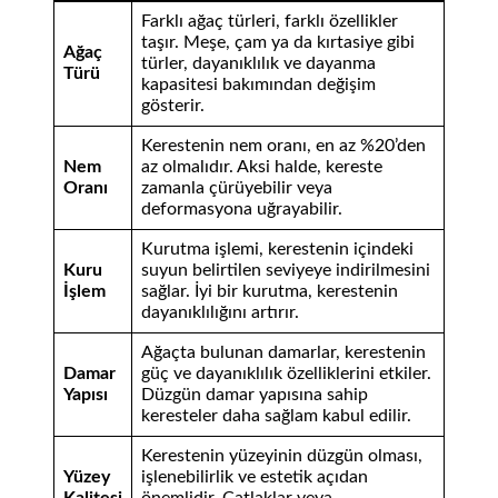
Farklı ağaç türleri, farklı özellikler
taşır. Meşe, çam ya da kırtasiye gibi
Ağaç
türler, dayanıklılık ve dayanma
Türü
kapasitesi bakımından değişim
gösterir.
Kerestenin nem oranı, en az %20’den
Nem
az olmalıdır. Aksi halde, kereste
Oranı
zamanla çürüyebilir veya
deformasyona uğrayabilir.
Kurutma işlemi, kerestenin içindeki
Kuru
suyun belirtilen seviyeye indirilmesini
İşlem
sağlar. İyi bir kurutma, kerestenin
dayanıklılığını artırır.
Ağaçta bulunan damarlar, kerestenin
Damar
güç ve dayanıklılık özelliklerini etkiler.
Yapısı
Düzgün damar yapısına sahip
keresteler daha sağlam kabul edilir.
Kerestenin yüzeyinin düzgün olması,
Yüzey
işlenebilirlik ve estetik açıdan
Kalitesi
önemlidir. Çatlaklar veya