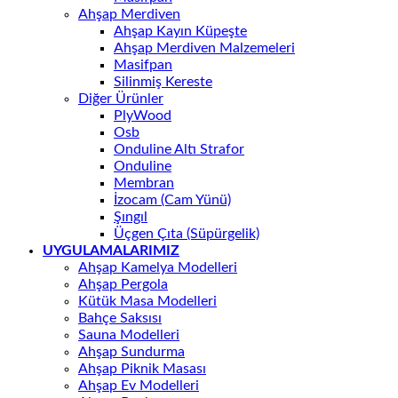
Ahşap Merdiven
Ahşap Kayın Küpeşte
Ahşap Merdiven Malzemeleri
Masifpan
Silinmiş Kereste
Diğer Ürünler
PlyWood
Osb
Onduline Altı Strafor
Onduline
Membran
İzocam (Cam Yünü)
Şıngıl
Üçgen Çıta (Süpürgelik)
UYGULAMALARIMIZ
Ahşap Kamelya Modelleri
Ahşap Pergola
Kütük Masa Modelleri
Bahçe Saksısı
Sauna Modelleri
Ahşap Sundurma
Ahşap Piknik Masası
Ahşap Ev Modelleri