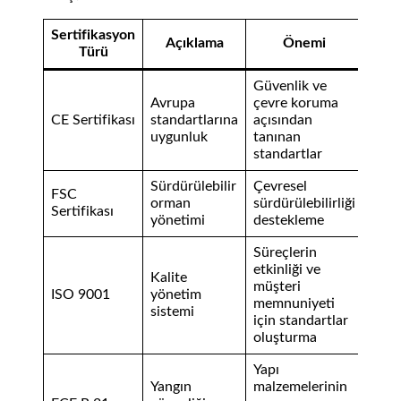
Sertifikasyon
Açıklama
Önemi
Türü
Güvenlik ve
Avrupa
çevre koruma
CE Sertifikası
standartlarına
açısından
uygunluk
tanınan
standartlar
Sürdürülebilir
Çevresel
FSC
orman
sürdürülebilirliği
Sertifikası
yönetimi
destekleme
Süreçlerin
etkinliği ve
Kalite
müşteri
ISO 9001
yönetim
memnuniyeti
sistemi
için standartlar
oluşturma
Yapı
Yangın
malzemelerinin