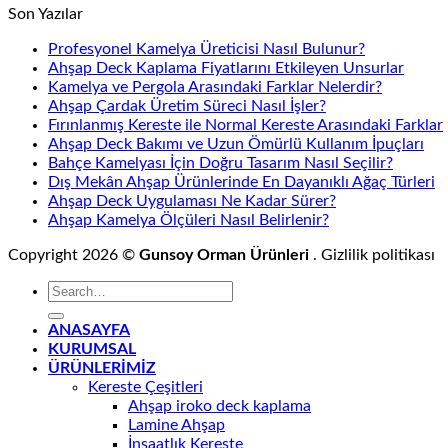
Son Yazılar
Profesyonel Kamelya Üreticisi Nasıl Bulunur?
Ahşap Deck Kaplama Fiyatlarını Etkileyen Unsurlar
Kamelya ve Pergola Arasındaki Farklar Nelerdir?
Ahşap Çardak Üretim Süreci Nasıl İşler?
Fırınlanmış Kereste ile Normal Kereste Arasındaki Farklar
Ahşap Deck Bakımı ve Uzun Ömürlü Kullanım İpuçları
Bahçe Kamelyası İçin Doğru Tasarım Nasıl Seçilir?
Dış Mekân Ahşap Ürünlerinde En Dayanıklı Ağaç Türleri
Ahşap Deck Uygulaması Ne Kadar Sürer?
Ahşap Kamelya Ölçüleri Nasıl Belirlenir?
Copyright 2026 ©
Gunsoy Orman Ürünleri
. Gizlilik politikas
ANASAYFA
KURUMSAL
ÜRÜNLERİMİZ
Kereste Çeşitleri
Ahşap iroko deck kaplama
Lamine Ahşap
İnşaatlık Kereste