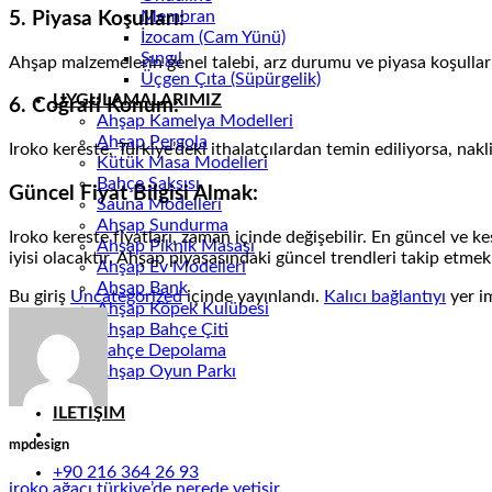
Membran
5.
Piyasa Koşulları:
İzocam (Cam Yünü)
Şıngıl
Ahşap malzemelerin genel talebi, arz durumu ve piyasa koşulları 
Üçgen Çıta (Süpürgelik)
UYGULAMALARIMIZ
6.
Coğrafi Konum:
Ahşap Kamelya Modelleri
Ahşap Pergola
Iroko kereste, Türkiye’deki ithalatçılardan temin ediliyorsa, nakli
Kütük Masa Modelleri
Bahçe Saksısı
Güncel Fiyat Bilgisi Almak:
Sauna Modelleri
Ahşap Sundurma
Iroko kereste fiyatları, zaman içinde değişebilir. En güncel ve kes
Ahşap Piknik Masası
iyisi olacaktır. Ahşap piyasasındaki güncel trendleri takip etme
Ahşap Ev Modelleri
Ahşap Bank
Bu giriş
Uncategorized
içinde yayınlandı.
Kalıcı bağlantıyı
yer im
Ahşap Köpek Kulübesi
Ahşap Bahçe Çiti
Bahçe Depolama
Ahşap Oyun Parkı
BLOG
İLETİŞİM
mpdesign
+90 216 364 26 93
iroko ağacı türkiye’de nerede yetişir