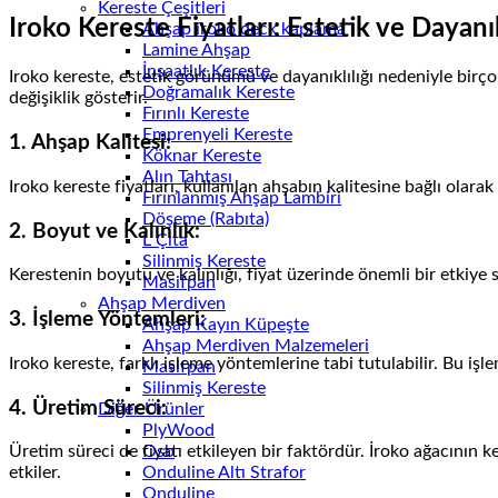
Kereste Çeşitleri
Iroko Kereste Fiyatları: Estetik ve Dayanı
Ahşap iroko deck kaplama
Lamine Ahşap
İnşaatlık Kereste
Iroko kereste, estetik görünümü ve dayanıklılığı nedeniyle birçok
Doğramalık Kereste
değişiklik gösterir.
Fırınlı Kereste
Emprenyeli Kereste
1.
Ahşap Kalitesi:
Köknar Kereste
Alın Tahtası
Iroko kereste fiyatları, kullanılan ahşabın kalitesine bağlı olarak
Fırınlanmış Ahşap Lambiri
Döşeme (Rabıta)
2.
Boyut ve Kalınlık:
L Çıta
Silinmiş Kereste
Kerestenin boyutu ve kalınlığı, fiyat üzerinde önemli bir etkiye s
Masifpan
Ahşap Merdiven
3.
İşleme Yöntemleri:
Ahşap Kayın Küpeşte
Ahşap Merdiven Malzemeleri
Iroko kereste, farklı işleme yöntemlerine tabi tutulabilir. Bu işle
Masifpan
Silinmiş Kereste
4.
Üretim Süreci:
Diğer Ürünler
PlyWood
Osb
Üretim süreci de fiyatı etkileyen bir faktördür. İroko ağacının
Onduline Altı Strafor
etkiler.
Onduline