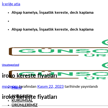
İçeriğe atla
Ahşap kamelya, İnşaatlık kereste, deck kaplama
Ahşap kamelya, İnşaatlık kereste, deck kaplama
Uncategorized
iroko kereste fiyatları
mpdesign
tarafından
Kasım 22, 2023
tarihinde yayınlandı
Menü
ANASAYFA
iroko kereste fiyatları
KURUMSAL
ÜRÜNLERİMİZ