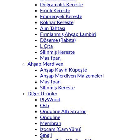
Doğramalık Kereste
Fırınlı Kereste
Emprenyeli Kereste
Köknar Kereste
Alın Tahtası
Fırınlanmış Ahşap Lambiri
Döşeme (Rabıta)
L Çıta
Silinmiş Kereste
Masifpan
Ahşap Merdiven
Ahşap Kayın Küpeşte
Ahşap Merdiven Malzemeleri
Masifpan
Silinmiş Kereste
Diğer Ürünler
PlyWood
Osb
Onduline Altı Strafor
Onduline
Membran
İzocam (Cam Yünü)
Şıngıl