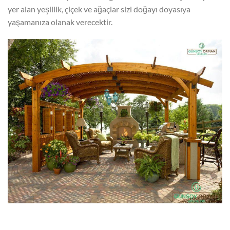
yer alan yeşillik, çiçek ve ağaçlar sizi doğayı doyasıya
yaşamanıza olanak verecektir.