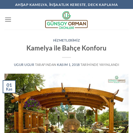
İçeriğe
AHŞAP KAMELYA, İNŞAATLIK KERESTE, DECK KAPLAMA
atla
HIZMETLERIMIZ
Kamelya ile Bahçe Konforu
UGUR UGUR
TARAFINDAN
KASIM 1, 2018
TARIHINDE YAYINLANDI
01
Kas