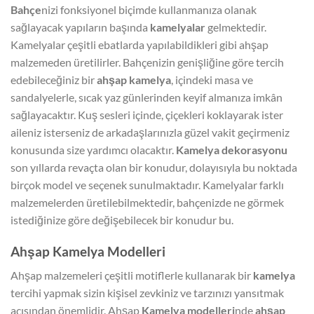
Bahçe
nizi fonksiyonel biçimde kullanmanıza olanak
sağlayacak yapıların başında
kamelyalar
gelmektedir.
Kamelyalar çeşitli ebatlarda yapılabildikleri gibi ahşap
malzemeden üretilirler. Bahçenizin genişliğine göre tercih
edebileceğiniz bir
ahşap kamelya
, içindeki masa ve
sandalyelerle, sıcak yaz günlerinden keyif almanıza imkân
sağlayacaktır. Kuş sesleri içinde, çiçekleri koklayarak ister
aileniz isterseniz de arkadaşlarınızla güzel vakit geçirmeniz
konusunda size yardımcı olacaktır.
Kamelya dekorasyonu
son yıllarda revaçta olan bir konudur, dolayısıyla bu noktada
birçok model ve seçenek sunulmaktadır. Kamelyalar farklı
malzemelerden üretilebilmektedir, bahçenizde ne görmek
istediğinize göre değişebilecek bir konudur bu.
Ahşap Kamelya Modelleri
Ahşap malzemeleri çeşitli motiflerle kullanarak bir
kamelya
tercihi yapmak sizin kişisel zevkiniz ve tarzınızı yansıtmak
açısından önemlidir. Ahşap
Kamelya modelleri
nde
ahşap