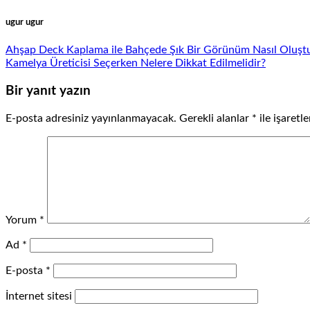
ugur ugur
Ahşap Deck Kaplama ile Bahçede Şık Bir Görünüm Nasıl Oluşt
Kamelya Üreticisi Seçerken Nelere Dikkat Edilmelidir?
Bir yanıt yazın
E-posta adresiniz yayınlanmayacak.
Gerekli alanlar
*
ile işaretl
Yorum
*
Ad
*
E-posta
*
İnternet sitesi