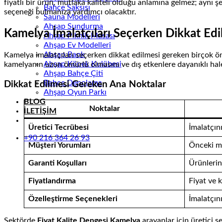
fiyatlı bir ürün, mutlaka kaliteli olduğu anlamına gelmez; aynı şe
Bahçe Saksısı
seçeneği bulmanıza yardımcı olacaktır.
Sauna Modelleri
Ahşap Sundurma
Kamelya İmalatçıları Seçerken Dikkat Ed
Ahşap Piknik Masası
Ahşap Ev Modelleri
Ahşap Bank
Kamelya imalatçıları seçerken dikkat edilmesi gereken birçok ö
Ahşap Köpek Kulübesi
kamelyanın uzun ömürlü olmasını ve dış etkenlere dayanıklı hale
Ahşap Bahçe Çiti
Bahçe Depolama
Dikkat Edilmesi Gereken Ana Noktalar
Ahşap Oyun Parkı
BLOG
Noktalar
İLETİŞİM
Üretici Tecrübesi
İmalatçını
+90 216 364 26 93
Müşteri Yorumları
Önceki müş
Garanti Koşulları
Ürünlerin
Fiyatlandırma
Fiyat ve k
Özelleştirme Seçenekleri
İmalatçın
Sektörde
Fiyat Kalite Dengesi Kamelya
arayanlar için üretici s