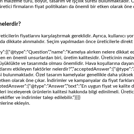
lan malzeme türü, boyut, tasarım ve işçilik süresi bulunmaktadır. 
üretici firmaların fiyat politikaları da önemli bir etken olarak öne
nelerdir?
eticilerin fiyatlarını karşılaştırmak gereklidir. Ayrıca, kullanıcı 
da dikkate alınmalıdır. Seçim yapılmadan önce üreticilerle direkt il
y”:[{“@type”:”Question”,”name”:”Kamelya alırken nelere dikkat e
 en önemli unsurlardan biri, üretim kalitesidir. Üreticinin malzem
üyüklükte ve tasarımda olması önemlidir. Hava koşullarına dayanı
arını etkileyen faktörler nelerdir?”,”acceptedAnswer”:{“@type”:”A
si bulunmaktadır. Özel tasarım kamelyalar genellikle daha yüksek f
bir etken olarak öne çıkar. İndirimler ve kampanyalar da fiyat farkl
ptedAnswer”:{“@type”:”Answer”,”text”:”En uygun fiyat ve kalite den
leri inceleyerek ürünlerin kalitesi hakkında bilgi edinilmeli. Üreti
ifler ve indirimler talep edilebilir.”}}]}
lerine ekleyin.