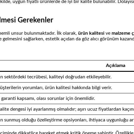
kilde, uygun fiyatlı ürünlerde de iyi bir kalite bulunabilir. Dolayı
ilmesi Gerekenler
nemli unsur bulunmaktadır. İlk olarak,
ürün kalitesi
ve
malzeme çeş
 gelmesini sağlarken, estetik açıdan da göz alıcı görünüm kazandı
Açıklama
n sektördeki tecrübesi, kaliteyi doğrudan etkileyebilir.
terilerin yorumları, ürün kalitesi hakkında bilgi verir.
 garanti kapsamı, olası sorunlar için önemlidir.
alite dengesi iyi ayarlanmış olmalıdır; aşırı ucuz fiyatlardan kaçın
ın sunmuş olduğu özelleştirme opsiyonları, ihtiyaca uygunluğu art
eçiminde dikkatlice hareket etmek kritik öneme sahiptir. Özellikle