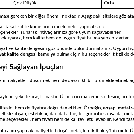
Çok Düşük
Orta
ması gereken bir diğer önemli noktadır. Aşağıdaki sitelere göz atarak
ar fakat kalite konusunda incelemeler yapmalısınız.
seçenekleri sunarak ihtiyaçlarınıza göre uyum sağlayabilirler.
 okuyarak, hem kalite hem de uygun fiyat bulma şansınız artar.
at ve kalite dengesini göz önünde bulundurmalısınız. Uygun fiyat
iyat kalite dengesi kamelya
bulmak için bu seçenekleri titizlikle 
yi Sağlayan İpuçları
hem maliyetleri düşürmek hem de dayanıklı bir ürün elde etmek a
aylı bir şekilde araştırmaktır. Ürünlerin malzeme kalitesini, üret
tesini hem de fiyatını doğrudan etkiler. Örneğin,
ahşap, metal v
enellikle ahşap, estetik açıdan daha hoş bir görüntü sunsa da, meta
e seçenekleri, hem fiyatı hem de kaliteyi etkileyebilir. Kendi t
lu alım yapmak maliyetleri düşürmek için etkili bir yöntemdir. Ür