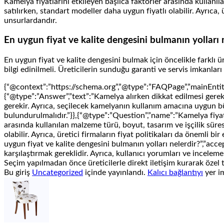
Kamelya fiyatlarını etkileyen başlıca faktörler arasında kullanı
satılırken, standart modeller daha uygun fiyatlı olabilir. Ayrıca, 
unsurlardandır.
En uygun fiyat ve kalite dengesini bulmanın yolları 
En uygun fiyat ve kalite dengesini bulmak için öncelikle farklı ür
bilgi edinilmeli. Üreticilerin sunduğu garanti ve servis imkanları 
{“@context”:”https://schema.org”,”@type”:”FAQPage”,”mainEntit
{“@type”:”Answer”,”text”:”Kamelya alırken dikkat edilmesi gereken
gerekir. Ayrıca, seçilecek kamelyanın kullanım amacına uygun b
bulundurulmalıdır.”}},{“@type”:”Question”,”name”:”Kamelya fiyatl
arasında kullanılan malzeme türü, boyut, tasarım ve işçilik süre
olabilir. Ayrıca, üretici firmaların fiyat politikaları da önemli 
uygun fiyat ve kalite dengesini bulmanın yolları nelerdir?”,”acce
karşılaştırmak gereklidir. Ayrıca, kullanıcı yorumları ve inceleme
Seçim yapılmadan önce üreticilerle direkt iletişim kurarak özel tekl
Bu giriş
Uncategorized
içinde yayınlandı.
Kalıcı bağlantıyı
yer im