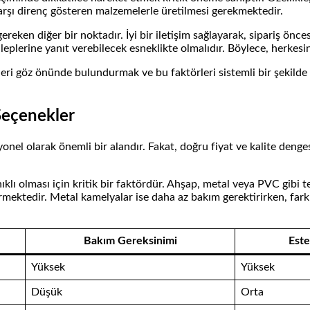
karşı direnç gösteren malzemelerle üretilmesi gerekmektedir.
gereken diğer bir noktadır. İyi bir iletişim sağlayarak, sipariş önc
taleplerine yanıt verebilecek esneklikte olmalıdır. Böylece, herkes
rleri göz önünde bulundurmak ve bu faktörleri sistemli bir şekild
 Seçenekler
l olarak önemli bir alandır. Fakat, doğru fiyat ve kalite dengesi
lı olması için kritik bir faktördür. Ahşap, metal veya PVC gibi te
ktedir. Metal kamelyalar ise daha az bakım gerektirirken, farklı h
Bakım Gereksinimi
Est
Yüksek
Yüksek
Düşük
Orta