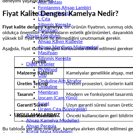
deneyimi yaşayacaksınız.
Alın Tahtası
Fırınlanmış Ahşap Lambiri
Fiyat Kalite Dengesi Kamelya Nedir?
Döşeme (Rabıta)
L Çıta
Silinmiş Kereste
Fiyat kalite dengesi kamelya
, bir ürünün fiyatının, sunmuş oldu
Masifpan
oldukça önemlidir. Kamelyaların estetik görünümleri, dayanıklılık
Ahşap Merdiven
yüksek bir fiyat etiketi ile gelmediğini unutmamak gerekir.
Ahşap Kayın Küpeşte
Ahşap Merdiven Malzemeleri
Aşağıda, fiyat kalite dengesi konusunda dikkat edilmesi gereken 
Masifpan
Silinmiş Kereste
Özellik
Diğer Ürünler
PlyWood
Malzeme Kalitesi
Kamelyalar genellikle ahşap, meta
Osb
Onduline Altı Strafor
Üretim Tekniği
Üretim prosesleri, ürünlerin kalit
Onduline
Membran
Tasarım
Modern ve fonksiyonel tasarımlar,
İzocam (Cam Yünü)
Şıngıl
Garanti Süresi
Uzun garanti süresi sunan üretici
Üçgen Çıta (Süpürgelik)
UYGULAMALARIMIZ
Kullanıcı Yorumları
Önceki kullanıcıların geri bildiri
Ahşap Kamelya Modelleri
Ahşap Pergola
Bu tabloda yer alan noktalar, kamelya alırken dikkat edilmesi 
Kütük Masa Modelleri