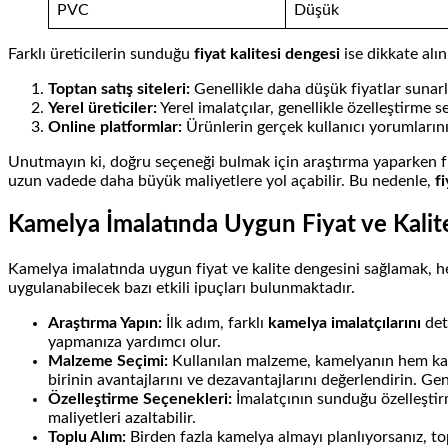
PVC
Düşük
Farklı üreticilerin sunduğu
fiyat kalitesi dengesi
ise dikkate alın
Toptan satış siteleri:
Genellikle daha düşük fiyatlar sunarl
Yerel üreticiler:
Yerel imalatçılar, genellikle özelleştirme 
Online platformlar:
Ürünlerin gerçek kullanıcı yorumlarını
Unutmayın ki, doğru seçeneği bulmak için araştırma yaparken fiy
uzun vadede daha büyük maliyetlere yol açabilir. Bu nedenle,
f
Kamelya İmalatında Uygun Fiyat ve Kalite
Kamelya imalatında uygun fiyat ve kalite dengesini sağlamak, 
uygulanabilecek bazı etkili ipuçları bulunmaktadır.
Araştırma Yapın:
İlk adım, farklı
kamelya imalatçılarını
det
yapmanıza yardımcı olur.
Malzeme Seçimi:
Kullanılan malzeme, kamelyanın hem kali
birinin avantajlarını ve dezavantajlarını değerlendirin. G
Özelleştirme Seçenekleri:
İmalatçının sunduğu özelleştirm
maliyetleri azaltabilir.
Toplu Alım:
Birden fazla kamelya almayı planlıyorsanız, top