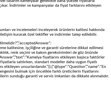
Özel tasarım kamelyalar genellikle daha yüksek fiyatlarla
 çıkar. İndirimler ve kampanyalar da fiyat farklarını etkileyen
yorumları ve incelemeleri inceleyerek ürünlerin kalitesi hakkında
etişim kurarak özel teklifler ve indirimler talep edilebilir.
dilmelidir?”,”acceptedAnswer”:
e kalitesine, işçiliğine ve garanti sürelerine dikkat edilmesi
klılık, renk seçimi ve bakım gereksinimleri de göz önünde
nswer”,”text”:”Kamelya fiyatlarını etkileyen başlıca faktörler
iyatlarla satılırken, standart modeller daha uygun fiyatlı
arını etkileyen unsurlardandır.”}},{“@type”:”Question”,”name”:”En
gesini bulmak için öncelikle farklı üreticilerin fiyatlarını
cilerin sunduğu garanti ve servis imkanları da dikkate alınmalıdır.