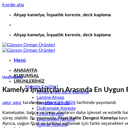
İçeriğe atla
Ahşap kamelya, İnşaatlık kereste, deck kaplama
Ahşap kamelya, İnşaatlık kereste, deck kaplama
Menü
ANASAYFA
KURUMSAL
Uncategorized
ÜRÜNLERİMİZ
Kereste Çeşitleri
Kamelya İmalatçıları Arasında En Uygun F
Ahşap iroko deck kaplama
Lamine Ahşap
ugur ugur
tarafından
Mayıs 27, 2026
tarihinde yayınlandı
İnşaatlık Kereste
Doğramalık Kereste
Kamelyalar, bahçe ve teras alanlarını daha işlevsel ve estetik ha
Fırınlı Kereste
süreç olabilir. Bu yazımızda,
Fiyat Kalite Dengesi Kamelya
kavra
Emprenyeli Kereste
Ayrıca, uygun fiyat ve kaliteyi sağlamak için farklı seçenekleri v
Köknar Kereste