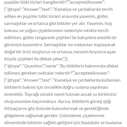
popüler bitki türleri hangileridir?”,”acceptedAnswer”:
{“@type”:”Answer”,”text”:”Kamelya ve çardaklarda tercih
edilen en popüler bitki türleri arasında yasemin, güller,
sarmaşıklar ve ortanca gibi bitkiler yer alır. Yasemin, hoş
kokusu ve yoğun çiçeklenmesi nedeniyle sıklıkla tercih
edilirken, güller rengarenk çeşitleri ile bahçelere estetik bir
görünüm kazandırır. Sarmaşıklar ise mekanları kaplayarak
doğal bir örtü oluşturur ve ortanca, mevsim boyunca açan
büyük çiçekleri ile dikkat çeker.”}},
{“@type”:”Question”,”name”:”Bu bitkilerin bakımında dikkat
edilmesi gereken noktalar nelerdir?”,”acceptedAnswer”:
{“@type”:”Answer”,”text”:”Kamelya ve çardaklarda kullanılan
bitkilerin bakımı için öncelikle doğru sulama yapılması
önemlidir. Toprağı sürekli nemli tutmalı ancak su birikintisi
oluşumundan kaçınmalıyız. Ayrıca, bitkilerin güneş ışığı
ihtiyaçlarını göz önünde bulundurmak ve gerektiğinde
gölgeleme sağlamak gerekir. Gübreleme, çiçeklenme
döneminde bitkinin sağlıklı gelişimi için faydalıdır ve budama