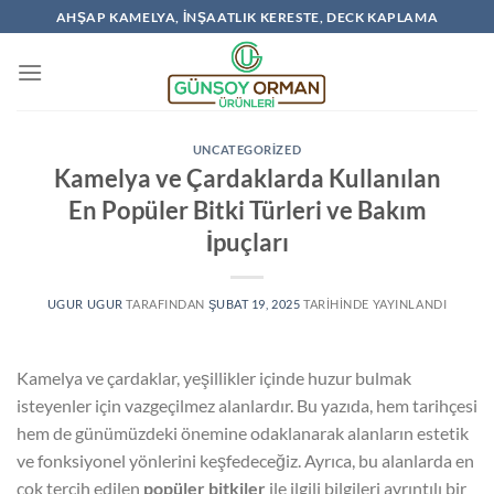
İçeriğe
AHŞAP KAMELYA, İNŞAATLIK KERESTE, DECK KAPLAMA
atla
UNCATEGORIZED
Kamelya ve Çardaklarda Kullanılan
En Popüler Bitki Türleri ve Bakım
İpuçları
UGUR UGUR
TARAFINDAN
ŞUBAT 19, 2025
TARIHINDE YAYINLANDI
Kamelya ve çardaklar, yeşillikler içinde huzur bulmak
isteyenler için vazgeçilmez alanlardır. Bu yazıda, hem tarihçesi
hem de günümüzdeki önemine odaklanarak alanların estetik
ve fonksiyonel yönlerini keşfedeceğiz. Ayrıca, bu alanlarda en
çok tercih edilen
popüler bitkiler
ile ilgili bilgileri ayrıntılı bir