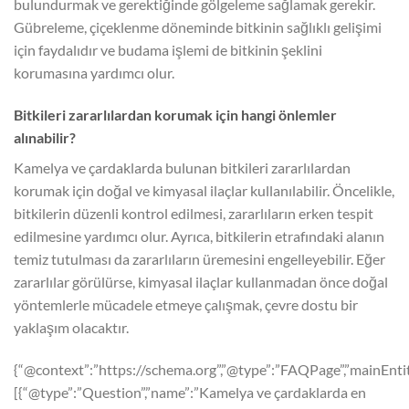
bulundurmak ve gerektiğinde gölgeleme sağlamak gerekir.
Gübreleme, çiçeklenme döneminde bitkinin sağlıklı gelişimi
için faydalıdır ve budama işlemi de bitkinin şeklini
korumasına yardımcı olur.
Bitkileri zararlılardan korumak için hangi önlemler
alınabilir?
Kamelya ve çardaklarda bulunan bitkileri zararlılardan
korumak için doğal ve kimyasal ilaçlar kullanılabilir. Öncelikle,
bitkilerin düzenli kontrol edilmesi, zararlıların erken tespit
edilmesine yardımcı olur. Ayrıca, bitkilerin etrafındaki alanın
temiz tutulması da zararlıların üremesini engelleyebilir. Eğer
zararlılar görülürse, kimyasal ilaçlar kullanmadan önce doğal
yöntemlerle mücadele etmeye çalışmak, çevre dostu bir
yaklaşım olacaktır.
{“@context”:”https://schema.org”,”@type”:”FAQPage”,”mainEntit
[{“@type”:”Question”,”name”:”Kamelya ve çardaklarda en