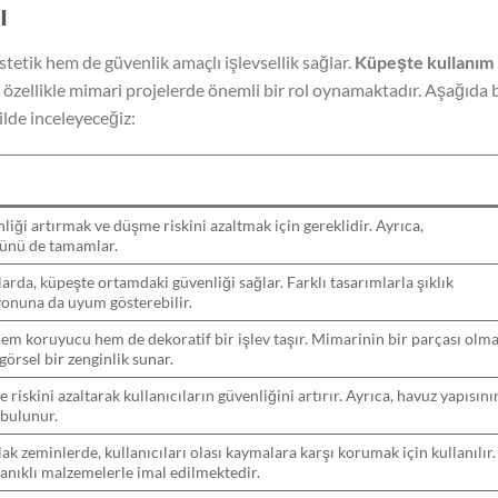
ı
stetik hem de güvenlik amaçlı işlevsellik sağlar.
Küpeşte kullanım
 özellikle mimari projelerde önemli bir rol oynamaktadır. Aşağıda 
kilde inceleyeceğiz:
iği artırmak ve düşme riskini azaltmak için gereklidir. Ayrıca,
ünü de tamamlar.
larda, küpeşte ortamdaki güvenliği sağlar. Farklı tasarımlarla şıklık
onuna da uyum gösterebilir.
hem koruyucu hem de dekoratif bir işlev taşır. Mimarinin bir parçası olma
 görsel bir zenginlik sunar.
iskini azaltarak kullanıcıların güvenliğini artırır. Ayrıca, havuz yapısını
 bulunur.
slak zeminlerde, kullanıcıları olası kaymalara karşı korumak için kullanılır.
nıklı malzemelerle imal edilmektedir.