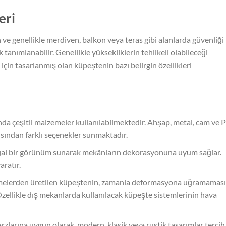
eri
 ve genellikle merdiven, balkon veya teras gibi alanlarda güvenliği
tanımlanabilir. Genellikle yüksekliklerin tehlikeli olabileceği
in tasarlanmış olan küpeştenin bazı belirgin özellikleri
da çeşitli malzemeler kullanılabilmektedir. Ahşap, metal, cam ve
çısından farklı seçenekler sunmaktadır.
ğal bir görünüm sunarak mekânların dekorasyonuna uyum sağlar.
aratır.
zemelerden üretilen küpeştenin, zamanla deformasyona uğramaması
 Özellikle dış mekanlarda kullanılacak küpeşte sistemlerinin hava
tarzlarına uygun olarak, modern, klasik veya rustik tasarımlar tercih