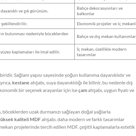
Bahçe dekorasyonları ve
, dayanıklı ve şık görünüm.
balkonlar
 şekillendirilir.
Ekonomik projeler ve iç mekanl
rın bulunması nedeniyle böceklerden
Bahçe ve dış mekan kullanımlar
İç mekan, özellikle modern
i yüzey kaplamaları ile imal edilir.
tasarımlar
 biridir. Sağlam yapısı sayesinde yoğun kullanıma dayanıklıdır ve
yrıca,
kestane
ahşabı, suya dayanıklılığı ile bilinir, bu nedenle dış
konomik bir seçenek arayanlar için ise
çam
ahşabı, uygun fiyatı ve
a, böceklerden uzak durmanızı sağlayan doğal yağlarla
üksek kaliteli MDF
ahşabı, daha modern ve farklı tasarımlar
 iç mekan projelerinde tercih edilen MDF, çeşitli kaplamalarla estetik 