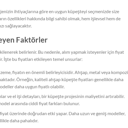
projenizin ihtiyaçlarına göre en uygun küpeşteyi seçmenizde size
arın özellikleri hakkında bilgi sahibi olmak, hem işlevsel hem de
zı sağlayacaktır.
leyen Faktörler
kilenerek belirlenir. Bu nedenle, alım yapmak isteyenler için fiyat
r. İşte bu fiyatları etkileyen temel unsurlar:
eme, fiyatın en önemli belirleyicisidir. Ahşap, metal veya kompozi
ktadır. Örneğin, kaliteli ahşap küpeşte fiyatları genellikle daha
eller daha uygun fiyatlı olabilir.
ar ve el işi detayları, bir küpeşte projesinin maliyetini artırabilir.
model arasında ciddi fiyat farkları bulunur.
fiyat üzerinde doğrudan etki yapar. Daha uzun ve geniş modeller,
likle daha pahalıdır.