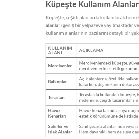
Küpeşte Kullanım Alanlar
Küpeşte, çeşitli alanlarda kullanılarak hem e
alanları
geniş bir yelpazeye yayılmaktadır ve
kullanım alanlarının bazılarını detaylı bir şe
KULLANIM
AÇIKLAMA
ALANI
Merdivenlerdeki küpeşte, güvenl
Merdivenler
merdivenlerin estetik görünüm
Açık alanlarda, özellikle balkon
Balkonlar
katarken, dış mekanın dekorasy
Teraslarda kullanılan küpeşte, 
Terastan
nedeniyle, çeşitli tasarımlar ile
Havuz
Havuz kenarlarında, suya düşme r
Kenarları
estetik görünümüne de katkıda
Sahiller ve
Sahil gezinti alanlarında veya ı
Islak Alanlar
Hem dayanıklı hem de suya daya