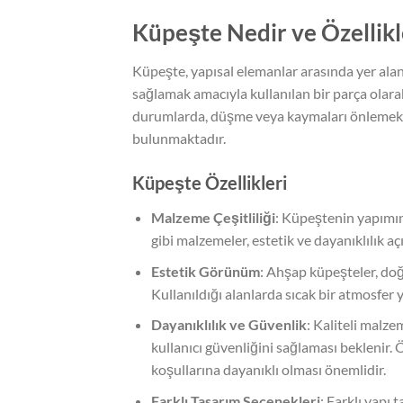
Küpeşte Nedir ve Özellikl
Küpeşte, yapısal elemanlar arasında yer alan
sağlamak amacıyla kullanılan bir parça olarak 
durumlarda, düşme veya kaymaları önlemek iç
bulunmaktadır.
Küpeşte Özellikleri
Malzeme Çeşitliliği
: Küpeştenin yapımın
gibi malzemeler, estetik ve dayanıklılık a
Estetik Görünüm
: Ahşap küpeşteler, do
Kullanıldığı alanlarda sıcak bir atmosfer y
Dayanıklılık ve Güvenlik
: Kaliteli mal
kullanıcı güvenliğini sağlaması beklenir.
koşullarına dayanıklı olması önemlidir.
Farklı Tasarım Seçenekleri
: Farklı yapı 