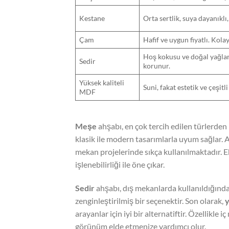
Kestane
Orta sertlik, suya dayanıklı
Çam
Hafif ve uygun fiyatlı. Kolay
Hoş kokusu ve doğal yağla
Sedir
korunur.
Yüksek kaliteli
Suni, fakat estetik ve çeşitl
MDF
Meşe
ahşabı, en çok tercih edilen türlerden
klasik ile modern tasarımlarla uyum sağlar. A
mekan projelerinde sıkça kullanılmaktadır. E
işlenebilirliği ile öne çıkar.
Sedir
ahşabı, dış mekanlarda kullanıldığınd
zenginleştirilmiş bir seçenektir. Son olarak,
y
arayanlar için iyi bir alternatiftir. Özellikle
görünüm elde etmenize yardımcı olur.