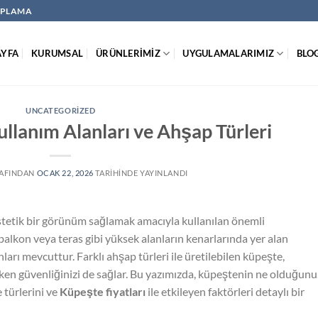
KAPLAMA
AYFA
KURUMSAL
ÜRÜNLERİMİZ
UYGULAMALARIMIZ
BLO
UNCATEGORIZED
llanım Alanları ve Ahşap Türleri
AFINDAN
OCAK 22, 2026
TARIHINDE YAYINLANDI
estetik bir görünüm sağlamak amacıyla kullanılan önemli
balkon veya teras gibi yüksek alanların kenarlarında yer alan
nları mevcuttur. Farklı ahşap türleri ile üretilebilen küpeşte,
n güvenliğinizi de sağlar. Bu yazımızda, küpeştenin ne olduğunu
 türlerini ve
Küpeşte fiyatları
ile etkileyen faktörleri detaylı bir