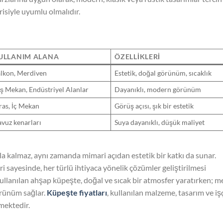
arisiyle uyumlu olmalıdır.
ULLANIM ALANA
ÖZELLIKLERI
lkon, Merdiven
Estetik, doğal görünüm, sıcaklık
ş Mekan, Endüstriyel Alanlar
Dayanıklı, modern görünüm
ras, İç Mekan
Görüş açısı, şık bir estetik
vuz kenarları
Suya dayanıklı, düşük maliyet
la kalmaz, aynı zamanda mimari açıdan estetik bir katkı da sunar.
i sayesinde, her türlü ihtiyaca yönelik çözümler geliştirilmesi
llanılan ahşap küpeşte, doğal ve sıcak bir atmosfer yaratırken; m
örünüm sağlar.
Küpeşte fiyatları
, kullanılan malzeme, tasarım ve işç
mektedir.