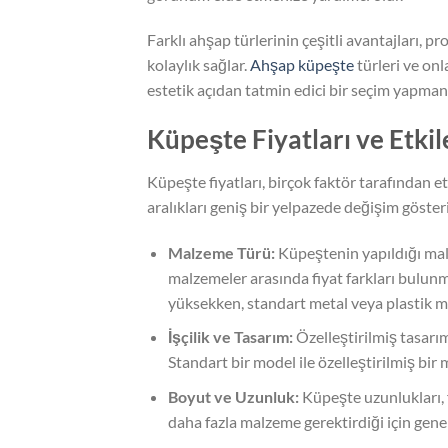
Farklı ahşap türlerinin çeşitli avantajları, 
kolaylık sağlar.
Ahşap küpeşte
türleri ve onl
estetik açıdan tatmin edici bir seçim yapmanı
Küpeşte Fiyatları ve Etki
Küpeşte fiyatları, birçok faktör tarafından et
aralıkları geniş bir yelpazede değişim gösteri
Malzeme Türü:
Küpeştenin yapıldığı malz
malzemeler arasında fiyat farkları bulunma
yüksekken, standart metal veya plastik mod
İşçilik ve Tasarım:
Özelleştirilmiş tasarıml
Standart bir model ile özelleştirilmiş bir 
Boyut ve Uzunluk:
Küpeşte uzunlukları, 
daha fazla malzeme gerektirdiği için genel