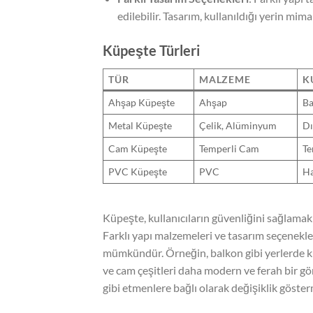
edilebilir. Tasarım, kullanıldığı yerin mim
Küpeşte Türleri
TÜR
MALZEME
K
Ahşap Küpeşte
Ahşap
Ba
Metal Küpeşte
Çelik, Alüminyum
Dı
Cam Küpeşte
Temperli Cam
Te
PVC Küpeşte
PVC
Ha
Küpeşte, kullanıcıların güvenliğini sağlamak
Farklı yapı malzemeleri ve tasarım seçenekler
mümkündür. Örneğin, balkon gibi yerlerde ku
ve cam çeşitleri daha modern ve ferah bir g
gibi etmenlere bağlı olarak değişiklik göster