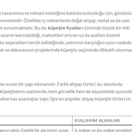
 tasarımına ve mimari estetiğine katkıda bulunduğu için, günümü
tlenmektedir. Özellikle iç mekanlarda doğal ahşap, metal ya da cam
ine sunulmaktadır. Bu da,
küpeşte fiyatları
üzerinde büyük bir etki
asarım karmaşıklığı, maliyetleri artıran ya da azaltan önemli
e seçenekleri tercih edildiğinde, yatırımın karşılığını uzun vadede
t ve dekorasyon projelerinde küpeşte seçiminde dikkatli olunmas
da sunan bir yapı elemanıdır. Farklı ahşap türleri, bu alanlarda
p küpeştelerin seçiminde, hem görsellik hem de dayanıklılık açısınd
ndine has avantajlar taşır. İşte en popüler ahşap küpeşte türleri ve
KULLANIM ALANLARI
yapıya sahip. Estetik bir görünüm sunar.
İç mekan ve dış mekan projeler