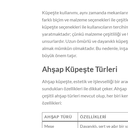
Küpeşte kullanımı, aynı zamanda mekanların
farklı biçim ve malzeme seçenekleri ile çeşi
küpeşte seçenekleri ile kullanıcıların tercih
yaratmaktadır; çünkü malzeme çeşitliliği ve t
unsurlardır. Uzun ömürlü ve dayanıklı küpeşt
almak mümkün olmaktadır. Bu nedenle, inşaa
büyük önem taşır.
Ahşap Küpeşte Türleri
Ahşap küpeşte, estetik ve işlevselliği bir ara
sundukları özellikleri ile dikkat çeker. Ahşa
çeşitli ahşap türleri mevcut olup, her biri ke
özellikleri:
AHŞAP TÜRÜ
ÖZELLIKLERI
Meşe
Dayanıklı, sert ve ağır bir 