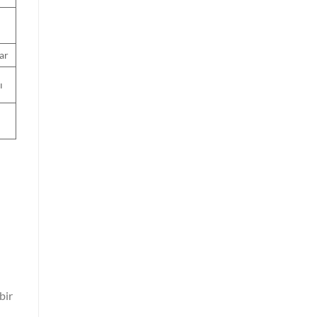
ar
ı
bir