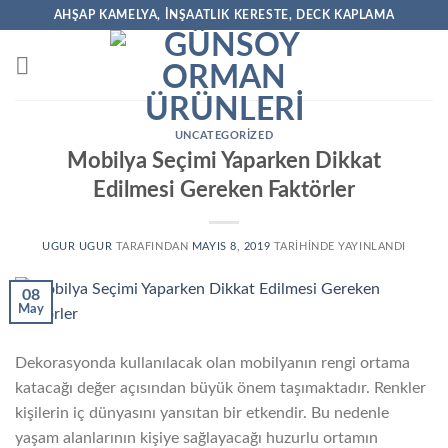
İçeriğe
AHŞAP KAMELYA, İNŞAATLIK KERESTE, DECK KAPLAMA
atla
UNCATEGORIZED
Mobilya Seçimi Yaparken Dikkat
Edilmesi Gereken Faktörler
UGUR UGUR
TARAFINDAN
MAYIS 8, 2019
TARIHINDE YAYINLANDI
08
May
Dekorasyonda kullanılacak olan mobilyanın rengi ortama
katacağı değer açısından büyük önem taşımaktadır. Renkler
kişilerin iç dünyasını yansıtan bir etkendir. Bu nedenle
yaşam alanlarının kişiye sağlayacağı huzurlu ortamın