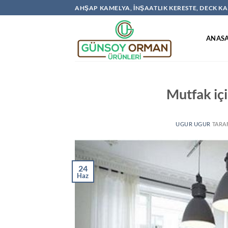
İçeriğe
AHŞAP KAMELYA, İNŞAATLIK KERESTE, DECK 
atla
ANAS
Mutfak iç
UGUR UGUR
TARA
24
Haz