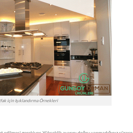
fak için Işıklandırma Örnekleri
kat edilmesi gerekiyor. Yükseklik ayarını doğru yapmadığınız sürece