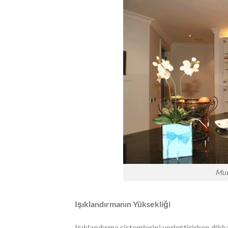
Mut
Işıklandırmanın Yüksekliği
Işıklandırma sistemlerini yerleştirirken dik