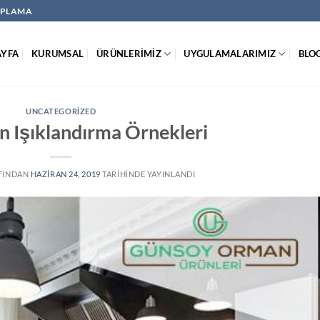
KAPLAMA
AYFA
KURUMSAL
ÜRÜNLERİMİZ
UYGULAMALARIMIZ
BLO
UNCATEGORIZED
in Işıklandırma Örnekleri
FINDAN
HAZIRAN 24, 2019
TARIHINDE YAYINLANDI