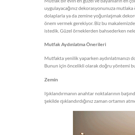
Mutfak bir evin en güzel ve bayanların en ço
uygulayacağınız dekorasyonunuza mutlaka 
dolaplarla ya da zemine yoğunlaşmak dekoru
önem vermek gerekiyor. Biz bu makalemizde s
istedik. Güzel örneklerden bahsederken neler
Mutfak Aydınlatma Önerileri
Mutfakta yenilik yaparken aydınlatmanızı do
Bunun için öncelikli olarak doğru yöntemi b
Zemin
Işıklandırmanın anahtar noktalarının başınd
şekilde ışıklandırdığınız zaman ortamın atmo