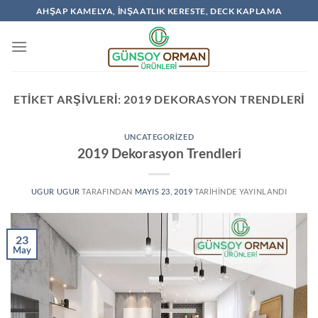
İçeriğe
AHŞAP KAMELYA, İNŞAATLIK KERESTE, DECK KAPLAMA
atla
ETIKET ARŞIVLERI:
2019 DEKORASYON TRENDLERI
UNCATEGORIZED
2019 Dekorasyon Trendleri
UGUR UGUR
TARAFINDAN
MAYIS 23, 2019
TARIHINDE YAYINLANDI
23
May