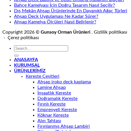
Bahçe Kamelyası İçin Doğru Tasarım Nasıl Seçilir?
Dış Mekân Ahşap Ürünlerinde En Dayanıklı Ağaç Türleri
Ahşap Deck Uygulaması Ne Kadar Sürer?
Ahşap Kamelya Ölçüleri Nasıl Belirlenir?
Copyright 2026 ©
Gunsoy Orman Ürünleri
. Gizlilik politikası
- Çerez politikası
ANASAYFA
KURUMSAL
ÜRÜNLERİMİZ
Kereste Çeşitleri
Ahşap iroko deck kaplama
Lamine Ahşap
İnşaatlık Kereste
Doğramalık Kereste
Fırınlı Kereste
Emprenyeli Kereste
Köknar Kereste
Alın Tahtası
Fırınlanmış Ahşap Lambiri