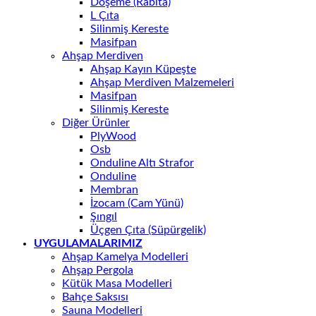
Döşeme (Rabıta)
L Çıta
Silinmiş Kereste
Masifpan
Ahşap Merdiven
Ahşap Kayın Küpeşte
Ahşap Merdiven Malzemeleri
Masifpan
Silinmiş Kereste
Diğer Ürünler
PlyWood
Osb
Onduline Altı Strafor
Onduline
Membran
İzocam (Cam Yünü)
Şıngıl
Üçgen Çıta (Süpürgelik)
UYGULAMALARIMIZ
Ahşap Kamelya Modelleri
Ahşap Pergola
Kütük Masa Modelleri
Bahçe Saksısı
Sauna Modelleri