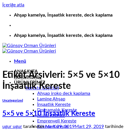
İçeriğe atla
Ahşap kamelya, İnşaatlık kereste, deck kaplama
Ahşap kamelya, İnşaatlık kereste, deck kaplama
Menü
ANASAYFA
Etiket Arşivleri:
5×5 ve 5×10
KURUMSAL
ÜRÜNLERİMİZ
İnşaatlık Kereste
Kereste Çeşitleri
Ahşap iroko deck kaplama
Lamine Ahşap
Uncategorized
İnşaatlık Kereste
Doğramalık Kereste
5×5 ve 5×10 İnşaatlık Kereste
Fırınlı Kereste
Emprenyeli Kereste
Köknar Kereste
ugur ugur
tarafından
Mart 29, 2019
Mart 29, 2019
tarihinde