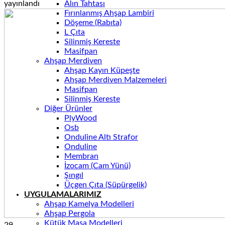
Alın Tahtası
yayınlandı
Fırınlanmış Ahşap Lambiri
Döşeme (Rabıta)
L Çıta
Silinmiş Kereste
Masifpan
Ahşap Merdiven
Ahşap Kayın Küpeşte
Ahşap Merdiven Malzemeleri
Masifpan
Silinmiş Kereste
Diğer Ürünler
PlyWood
Osb
Onduline Altı Strafor
Onduline
Membran
İzocam (Cam Yünü)
Şıngıl
Üçgen Çıta (Süpürgelik)
UYGULAMALARIMIZ
Ahşap Kamelya Modelleri
Ahşap Pergola
Kütük Masa Modelleri