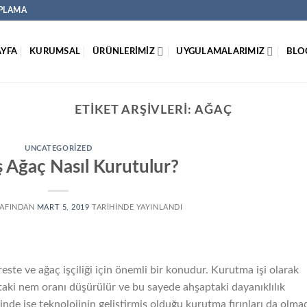
APLAMA
YFA
KURUMSAL
ÜRÜNLERİMİZ
UYGULAMALARIMIZ
BLO
ETIKET ARŞIVLERI:
AĞAÇ
UNCATEGORIZED
ş Ağaç Nasıl Kurutulur?
AFINDAN
MART 5, 2019
TARIHINDE YAYINLANDI
este ve ağaç işçiliği için önemli bir konudur. Kurutma işi olarak
çtaki nem oranı düşürülür ve bu sayede ahşaptaki dayanıklılık
iğinde ise teknolojinin geliştirmiş olduğu kurutma fırınları da olm