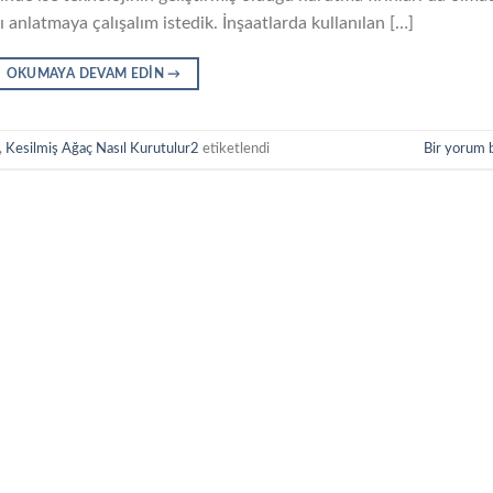
ı anlatmaya çalışalım istedik. İnşaatlarda kullanılan […]
OKUMAYA DEVAM EDIN
→
,
Kesilmiş Ağaç Nasıl Kurutulur2
etiketlendi
Bir yorum 