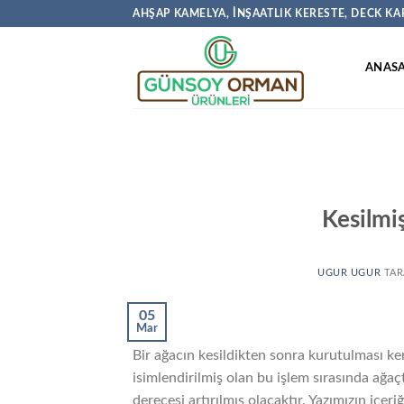
İçeriğe
AHŞAP KAMELYA, İNŞAATLIK KERESTE, DECK K
atla
ANASA
Kesilmi
UGUR UGUR
TAR
05
Mar
Bir ağacın kesildikten sonra kurutulması ker
isimlendirilmiş olan bu işlem sırasında ağa
derecesi artırılmış olacaktır. Yazımızın içer