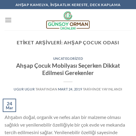
İçeriğe
AHŞAP KAMELYA, İNŞAATLIK KERESTE, DECK KAPLAMA
atla
ETIKET ARŞIVLERI:
AHŞAP ÇOCUK ODASI
UNCATEGORIZED
Ahşap Çocuk Mobilyası Seçerken Dikkat
Edilmesi Gerekenler
UGUR UGUR
TARAFINDAN
MART 24, 2019
TARIHINDE YAYINLANDI
24
Mar
Ahşabın doğal, organik ve nefes alan bir malzeme olması
sağlıklı ve yenilenebilir özelliğiyle bir çok evde ve mekanda
tercih edilmesini sağlar. Yenilenebilir özelliği sayesinde