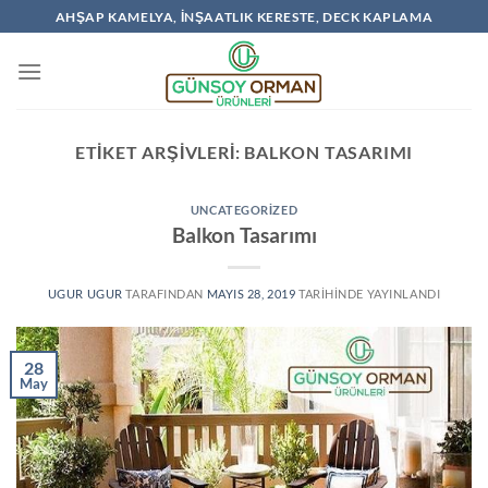
İçeriğe
AHŞAP KAMELYA, İNŞAATLIK KERESTE, DECK KAPLAMA
atla
ETIKET ARŞIVLERI:
BALKON TASARIMI
UNCATEGORIZED
Balkon Tasarımı
UGUR UGUR
TARAFINDAN
MAYIS 28, 2019
TARIHINDE YAYINLANDI
28
May