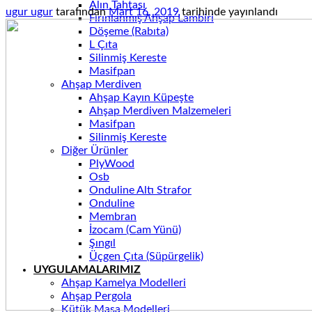
Alın Tahtası
ugur ugur
tarafından
Mart 16, 2019
tarihinde yayınlandı
Fırınlanmış Ahşap Lambiri
Döşeme (Rabıta)
L Çıta
Silinmiş Kereste
Masifpan
Ahşap Merdiven
Ahşap Kayın Küpeşte
Ahşap Merdiven Malzemeleri
Masifpan
Silinmiş Kereste
Diğer Ürünler
PlyWood
Osb
Onduline Altı Strafor
Onduline
Membran
İzocam (Cam Yünü)
Şıngıl
Üçgen Çıta (Süpürgelik)
UYGULAMALARIMIZ
Ahşap Kamelya Modelleri
Ahşap Pergola
Kütük Masa Modelleri