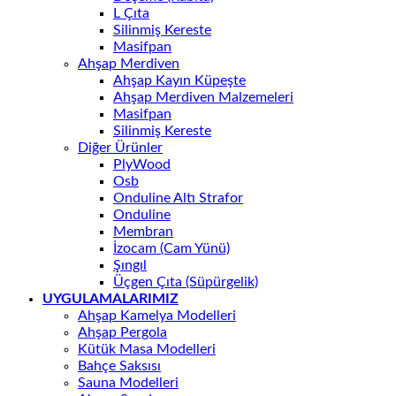
L Çıta
Silinmiş Kereste
Masifpan
Ahşap Merdiven
Ahşap Kayın Küpeşte
Ahşap Merdiven Malzemeleri
Masifpan
Silinmiş Kereste
Diğer Ürünler
PlyWood
Osb
Onduline Altı Strafor
Onduline
Membran
İzocam (Cam Yünü)
Şıngıl
Üçgen Çıta (Süpürgelik)
UYGULAMALARIMIZ
Ahşap Kamelya Modelleri
Ahşap Pergola
Kütük Masa Modelleri
Bahçe Saksısı
Sauna Modelleri