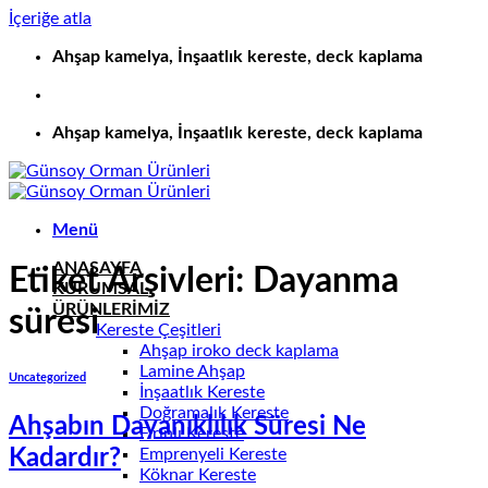
İçeriğe atla
Ahşap kamelya, İnşaatlık kereste, deck kaplama
Ahşap kamelya, İnşaatlık kereste, deck kaplama
Menü
ANASAYFA
Etiket Arşivleri:
Dayanma
KURUMSAL
ÜRÜNLERİMİZ
süresi
Kereste Çeşitleri
Ahşap iroko deck kaplama
Lamine Ahşap
Uncategorized
İnşaatlık Kereste
Doğramalık Kereste
Ahşabın Dayanıklılık Süresi Ne
Fırınlı Kereste
Emprenyeli Kereste
Kadardır?
Köknar Kereste