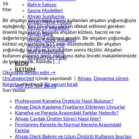
16
Bahçe Saksısı
Mar
Sauna Modelleri
Ahşap Sundurma
Bir ahşabın dayanıklılık süresi kullanılan ahşabın yoğunluğuyla
Ahşap Piknik Masası
eşdeğerdir. Yani bir ahşap alırken dikkat edilmesi gereken
Ahşap Ev Modelleri
önemli hususların başında ahşabın kütlesi, hacmi ve ne
Ahşap Bank
değerlerinin kontrol edilmesi gerekir. Bir ahşabın yoğunluğu
Ahşap Köpek Kulübesi
kütlesi ve hacminin %15 nem düzeyindedir. Bir ahşabın
Ahşap Bahçe Çiti
yoğunluğu ise ahşap kuruduktan sonra ölçülür. Ahşabın
Bahçe Depolama
kullanım alanının geniş olduğunu daha önceki makalelerimizde
Ahşap Oyun Parkı
de belirtmiştik. Aslında […]
BLOG
İLETİŞİM
Okumaya devam edin
→
Uncategorized
içinde yayınlandı
|
Ahşap
,
Dayanma süresi
,
Kereste
etiketlendi
Bir yorum bırak
+90 216 364 26 93
Son Yazılar
Profesyonel Kamelya Üreticisi Nasıl Bulunur?
Ahşap Deck Kaplama Fiyatlarını Etkileyen Unsurlar
Kamelya ve Pergola Arasındaki Farklar Nelerdir?
Ahşap Çardak Üretim Süreci Nasıl İşler?
Fırınlanmış Kereste ile Normal Kereste Arasındaki
Farklar
Ahşap Deck Bakımı ve Uzun Ömürlü Kullanım İpuçları