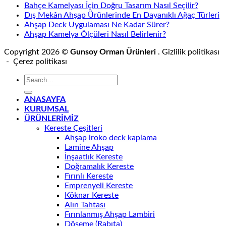
Bahçe Kamelyası İçin Doğru Tasarım Nasıl Seçilir?
Dış Mekân Ahşap Ürünlerinde En Dayanıklı Ağaç Türleri
Ahşap Deck Uygulaması Ne Kadar Sürer?
Ahşap Kamelya Ölçüleri Nasıl Belirlenir?
Copyright 2026 ©
Gunsoy Orman Ürünleri
. Gizlilik politikası
- Çerez politikası
ANASAYFA
KURUMSAL
ÜRÜNLERİMİZ
Kereste Çeşitleri
Ahşap iroko deck kaplama
Lamine Ahşap
İnşaatlık Kereste
Doğramalık Kereste
Fırınlı Kereste
Emprenyeli Kereste
Köknar Kereste
Alın Tahtası
Fırınlanmış Ahşap Lambiri
Döşeme (Rabıta)