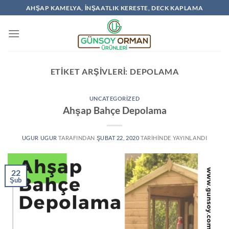
İçeriğe
AHŞAP KAMELYA, İNŞAATLIK KERESTE, DECK KAPLAMA
atla
ETIKET ARŞIVLERI:
DEPOLAMA
UNCATEGORIZED
Ahşap Bahçe Depolama
UGUR UGUR
TARAFINDAN
ŞUBAT 22, 2020
TARIHINDE YAYINLANDI
22
Şub