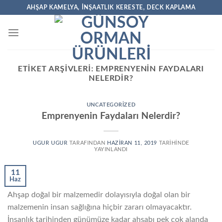
İçeriğe
AHŞAP KAMELYA, İNŞAATLIK KERESTE, DECK KAPLAMA
atla
ETIKET ARŞIVLERI:
EMPRENYENIN FAYDALARI
NELERDIR?
UNCATEGORIZED
Emprenyenin Faydaları Nelerdir?
UGUR UGUR
TARAFINDAN
HAZIRAN 11, 2019
TARIHINDE
YAYINLANDI
11
Haz
Ahşap doğal bir malzemedir dolayısıyla doğal olan bir
malzemenin insan sağlığına hiçbir zararı olmayacaktır.
İnsanlık tarihinden günümüze kadar ahşabı pek çok alanda