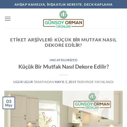
İçeriğe
AHŞAP KAMELYA, İNŞAATLIK KERESTE, DECK KAPLAMA
atla
ETIKET ARŞIVLERI:
KÜÇÜK BIR MUTFAK NASIL
DEKORE EDILIR?
UNCATEGORIZED
Küçük Bir Mutfak Nasıl Dekore Edilir?
UGUR UGUR
TARAFINDAN
MAYIS 3, 2019
TARIHINDE YAYINLANDI
03
May