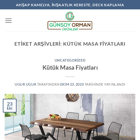
İçeriğe
AHŞAP KAMELYA, İNŞAATLIK KERESTE, DECK KAPLAMA
atla
ETIKET ARŞIVLERI:
KÜTÜK MASA FIYATLARI
UNCATEGORIZED
Kütük Masa Fiyatları
UGUR UGUR
TARAFINDAN
EKIM 23, 2020
TARIHINDE YAYINLANDI
23
Eki