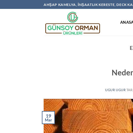
İçeriğe
AHŞAP KAMELYA, İNŞAATLIK KERESTE, DECK 
atla
ANAS
E
Neden
UGUR UGUR
TAR
19
Mar