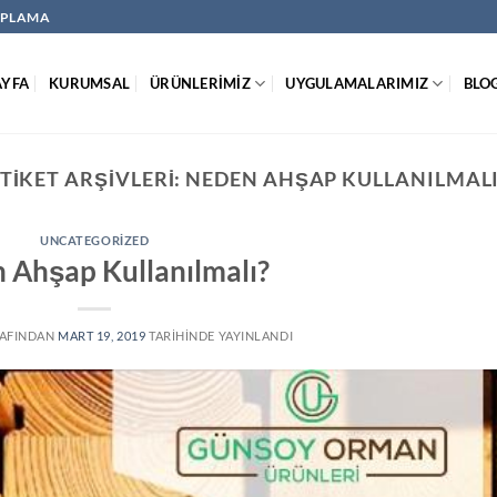
KAPLAMA
AYFA
KURUMSAL
ÜRÜNLERİMİZ
UYGULAMALARIMIZ
BLO
TIKET ARŞIVLERI:
NEDEN AHŞAP KULLANILMALI
UNCATEGORIZED
 Ahşap Kullanılmalı?
AFINDAN
MART 19, 2019
TARIHINDE YAYINLANDI