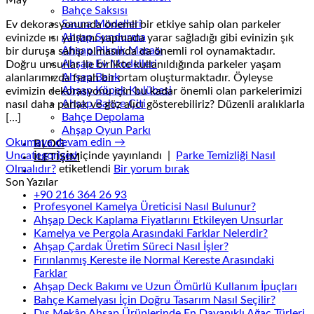
May
Bahçe Saksısı
Sauna Modelleri
Ev dekorasyonunda önemli bir etkiye sahip olan parkeler
Ahşap Sundurma
evinizde ısı yalıtımı yapmada yarar sağladığı gibi evinizin şık
Ahşap Piknik Masası
bir duruşa sahip olmasında da önemli rol oynamaktadır.
Ahşap Ev Modelleri
Doğru unsurlar ile birlikte kullanıldığında parkeler yaşam
Ahşap Bank
alanlarımızda ferah bir ortam oluşturmaktadır. Öyleyse
Ahşap Köpek Kulübesi
evimizin dekorasyonu için bu kadar önemli olan parkelerimizi
Ahşap Bahçe Çiti
nasıl daha parlak ve göz alıcı gösterebiliriz? Düzenli aralıklarla
Bahçe Depolama
[…]
Ahşap Oyun Parkı
Okumaya devam edin
→
BLOG
Uncategorized
içinde yayınlandı
|
Parke Temizliği Nasıl
İLETİŞİM
Olmalıdır?
etiketlendi
Bir yorum bırak
Son Yazılar
+90 216 364 26 93
Profesyonel Kamelya Üreticisi Nasıl Bulunur?
Ahşap Deck Kaplama Fiyatlarını Etkileyen Unsurlar
Kamelya ve Pergola Arasındaki Farklar Nelerdir?
Ahşap Çardak Üretim Süreci Nasıl İşler?
Fırınlanmış Kereste ile Normal Kereste Arasındaki
Farklar
Ahşap Deck Bakımı ve Uzun Ömürlü Kullanım İpuçları
Bahçe Kamelyası İçin Doğru Tasarım Nasıl Seçilir?
Dış Mekân Ahşap Ürünlerinde En Dayanıklı Ağaç Türleri