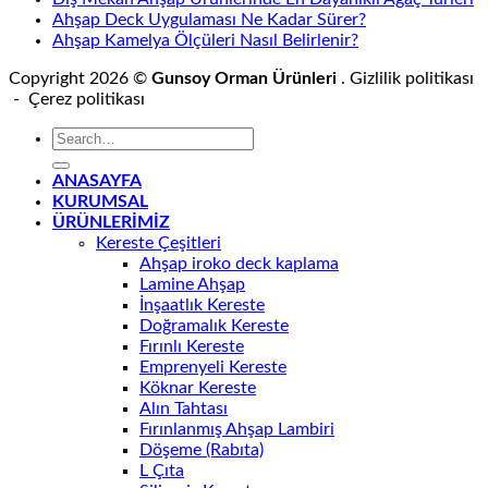
Ahşap Deck Uygulaması Ne Kadar Sürer?
Ahşap Kamelya Ölçüleri Nasıl Belirlenir?
Copyright 2026 ©
Gunsoy Orman Ürünleri
. Gizlilik politikası
- Çerez politikası
ANASAYFA
KURUMSAL
ÜRÜNLERİMİZ
Kereste Çeşitleri
Ahşap iroko deck kaplama
Lamine Ahşap
İnşaatlık Kereste
Doğramalık Kereste
Fırınlı Kereste
Emprenyeli Kereste
Köknar Kereste
Alın Tahtası
Fırınlanmış Ahşap Lambiri
Döşeme (Rabıta)
L Çıta