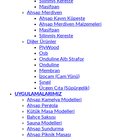
Silinmiş Kereste
Masifpan
Ahşap Merdiven
Ahşap Kayın Küpeşte
Ahşap Merdiven Malzemeleri
Masifpan
Silinmiş Kereste
Diğer Ürünler
PlyWood
Osb
Onduline Altı Strafor
Onduline
Membran
İzocam (Cam Yünü)
Şıngıl
Üçgen Çıta (Süpürgelik)
UYGULAMALARIMIZ
Ahşap Kamelya Modelleri
Ahşap Pergola
Kütük Masa Modelleri
Bahçe Saksısı
Sauna Modelleri
Ahşap Sundurma
Ahşap Piknik Masası