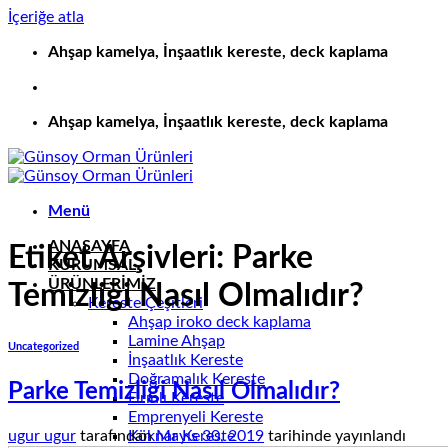
İçeriğe atla
Ahşap kamelya, İnşaatlık kereste, deck kaplama
Ahşap kamelya, İnşaatlık kereste, deck kaplama
Menü
ANASAYFA
Etiket Arşivleri:
Parke
KURUMSAL
ÜRÜNLERİMİZ
Temizliği Nasıl Olmalıdır?
Kereste Çeşitleri
Ahşap iroko deck kaplama
Lamine Ahşap
Uncategorized
İnşaatlık Kereste
Doğramalık Kereste
Parke Temizliği Nasıl Olmalıdır?
Fırınlı Kereste
Emprenyeli Kereste
Köknar Kereste
ugur ugur
tarafından
Mayıs 30, 2019
tarihinde yayınlandı