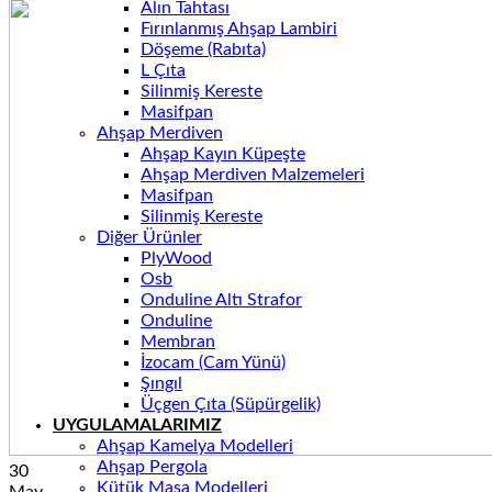
Alın Tahtası
Fırınlanmış Ahşap Lambiri
Döşeme (Rabıta)
L Çıta
Silinmiş Kereste
Masifpan
Ahşap Merdiven
Ahşap Kayın Küpeşte
Ahşap Merdiven Malzemeleri
Masifpan
Silinmiş Kereste
Diğer Ürünler
PlyWood
Osb
Onduline Altı Strafor
Onduline
Membran
İzocam (Cam Yünü)
Şıngıl
Üçgen Çıta (Süpürgelik)
UYGULAMALARIMIZ
Ahşap Kamelya Modelleri
Ahşap Pergola
30
Kütük Masa Modelleri