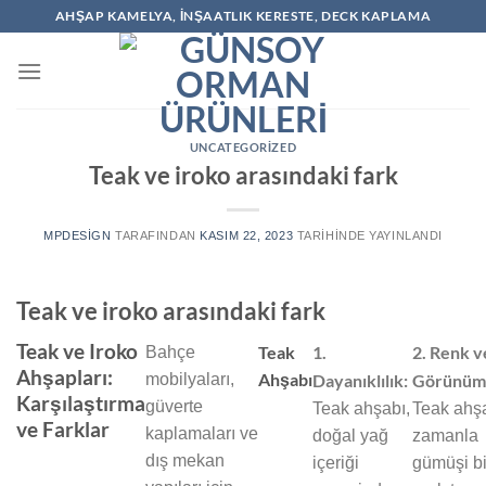
İçeriğe
AHŞAP KAMELYA, İNŞAATLIK KERESTE, DECK KAPLAMA
atla
UNCATEGORIZED
Teak ve iroko arasındaki fark
MPDESIGN
TARAFINDAN
KASIM 22, 2023
TARIHINDE YAYINLANDI
Teak ve iroko arasındaki fark
Teak ve Iroko
Teak
1.
2. Renk v
Bahçe
Ahşapları:
Ahşabı
mobilyaları,
Dayanıklılık:
Görünüm
Karşılaştırma
güverte
Teak ahşabı,
Teak ahşa
ve Farklar
kaplamaları ve
doğal yağ
zamanla
dış mekan
içeriği
gümüşi bi