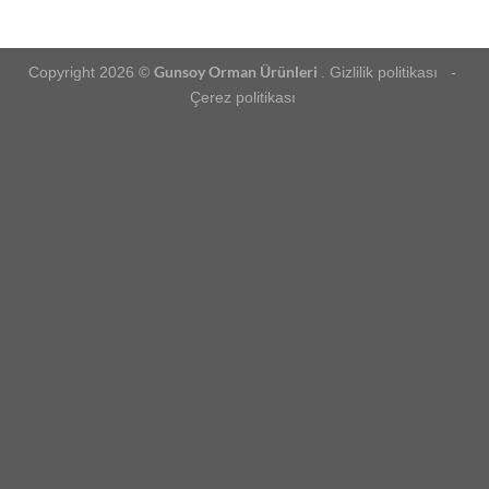
Gunsoy Orman Ürünleri
Copyright 2026 ©
. Gizlilik politikası -
Çerez politikası