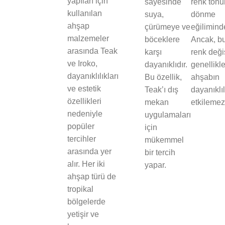
yapıları için
sayesinde
renk ton
kullanılan
suya,
dönme
ahşap
çürümeye ve
eğiliminde
malzemeler
böceklere
Ancak, b
arasında Teak
karşı
renk deği
ve Iroko,
dayanıklıdır.
genellikl
dayanıklılıkları
Bu özellik,
ahşabın
ve estetik
Teak’ı dış
dayanıklıl
özellikleri
mekan
etkilemez
nedeniyle
uygulamaları
popüler
için
tercihler
mükemmel
arasında yer
bir tercih
alır. Her iki
yapar.
ahşap türü de
tropikal
bölgelerde
yetişir ve