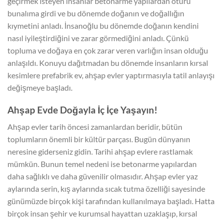
geçirmek isteyen insanlar betonarme yapılardan ötürü
bunalıma girdi ve bu dönemde doğanın ve doğallığın
kıymetini anladı. İnsanoğlu bu dönemde doğanın kendini
nasıl iyileştirdiğini ve zarar görmediğini anladı. Çünkü
topluma ve doğaya en çok zarar veren varlığın insan olduğu
anlaşıldı. Konuyu dağıtmadan bu dönemde insanların kırsal
kesimlere prefabrik ev, ahşap evler yaptırmasıyla tatil anlayışı
değişmeye başladı.
Ahşap Evde Doğayla İç İçe Yaşayın!
Ahşap evler tarih öncesi zamanlardan beridir, bütün
toplumların önemli bir kültür parçası. Bugün dünyanın
neresine giderseniz gidin. Tarihi ahşap evlere rastlamak
mümkün. Bunun temel nedeni ise betonarme yapılardan
daha sağlıklı ve daha güvenilir olmasıdır. Ahşap evler yaz
aylarında serin, kış aylarında sıcak tutma özelliği sayesinde
günümüzde birçok kişi tarafından kullanılmaya başladı. Hatta
birçok insan şehir ve kurumsal hayattan uzaklaşıp, kırsal