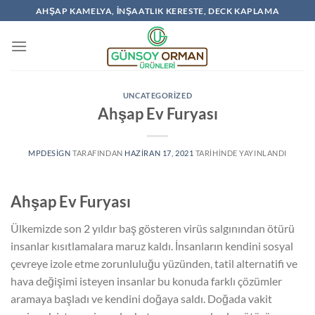
İçeriğe
AHŞAP KAMELYA, İNŞAATLIK KERESTE, DECK KAPLAMA
atla
UNCATEGORIZED
Ahşap Ev Furyası
MPDESIGN
TARAFINDAN
HAZIRAN 17, 2021
TARIHINDE YAYINLANDI
Ahşap Ev Furyası
Ülkemizde son 2 yıldır baş gösteren virüs salgınından ötürü
insanlar kısıtlamalara maruz kaldı. İnsanların kendini sosyal
çevreye izole etme zorunluluğu yüzünden, tatil alternatifi ve
hava değişimi isteyen insanlar bu konuda farklı çözümler
aramaya başladı ve kendini doğaya saldı. Doğada vakit