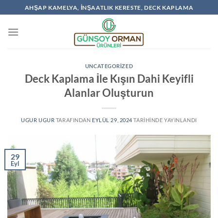
İçeriğe
AHŞAP KAMELYA, İNŞAATLIK KERESTE, DECK KAPLAMA
atla
UNCATEGORIZED
Deck Kaplama İle Kışın Dahi Keyifli
Alanlar Oluşturun
UGUR UGUR
TARAFINDAN
EYLÜL 29, 2024
TARIHINDE YAYINLANDI
29
Eyl