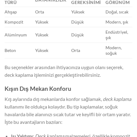
TÜRÜ
GEREKSINIMI
GÖRÜNÜM
Ahşap
Orta
Yüksek
Doğal, sıcak
Kompozit
Yüksek
Düşük
Modern, şık
Endüstriyel,
Alüminyum
Yüksek
Düşük
şık
Modern,
Beton
Yüksek
Orta
soğuk
Bu seçenekler arasından ihtiyacınıza uygun olanı seçerek,
deck kaplama işleminizi gerçekleştirebilirsiniz.
Kışın Dış Mekan Konforu
Kış aylarında dış mekanlarda konfor sağlamak,
deck kaplama
kullanımı ile oldukça kolaydır. Bu tip kaplamalar, soğuk
havalarda bile alanınızı sıcak tutar ve keyifli bir ortam yaratır.
İşte bu avantajların bazıları:
Isı Yalıtımı:
Deck kaplama
malzemeleri, özellikle kompozit