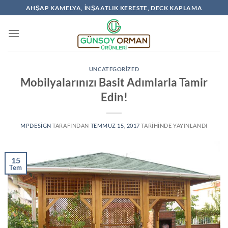
İçeriğe
AHŞAP KAMELYA, İNŞAATLIK KERESTE, DECK KAPLAMA
atla
UNCATEGORIZED
Mobilyalarınızı Basit Adımlarla Tamir
Edin!
MPDESIGN
TARAFINDAN
TEMMUZ 15, 2017
TARIHINDE YAYINLANDI
15
Tem