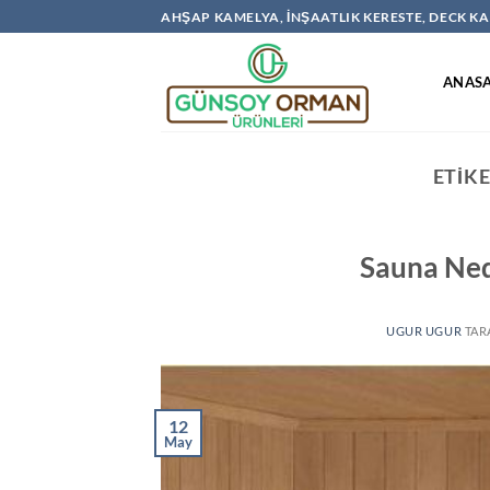
İçeriğe
AHŞAP KAMELYA, İNŞAATLIK KERESTE, DECK 
atla
ANAS
ETIK
Sauna Ned
UGUR UGUR
TAR
12
May