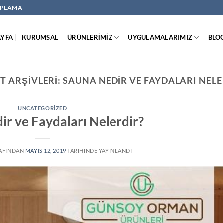
KAPLAMA
AYFA
KURUMSAL
ÜRÜNLERİMİZ
UYGULAMALARIMIZ
BLO
ET ARŞIVLERI:
SAUNA NEDIR VE FAYDALARI NELE
UNCATEGORIZED
ir ve Faydaları Nelerdir?
AFINDAN
MAYIS 12, 2019
TARIHINDE YAYINLANDI